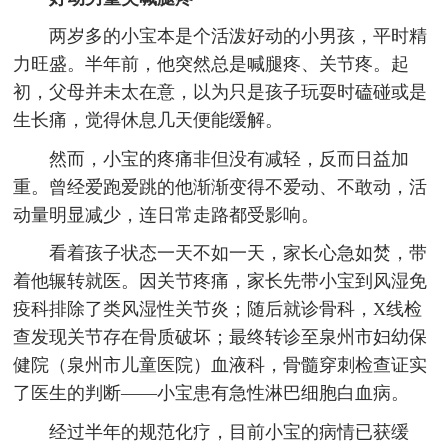
两岁多的小宝本是个活泼好动的小男孩，平时精
力旺盛。半年前，他突然总是喊腿疼、关节疼。起
初，父母并未太在意，以为只是孩子玩耍时磕碰或是
生长痛，觉得休息几天便能缓解。
然而，小宝的疼痛非但没有减轻，反而日益加
重。曾经爱跑爱跳的他渐渐变得不爱动、不敢动，活
动量明显减少，连日常走路都受影响。
看着孩子状态一天不如一天，家长心急如焚，带
着他辗转就医。因关节疼痛，家长先带小宝到风湿免
疫科排除了类风湿性关节炎；随后就诊骨科，X线检
查发现关节存在骨质破坏；最终转诊至泉州市妇幼保
健院（泉州市儿童医院）血液科，骨髓穿刺检查证实
了医生的判断——小宝患有急性淋巴细胞白血病。
经过半年的规范化疗，目前小宝的病情已获缓