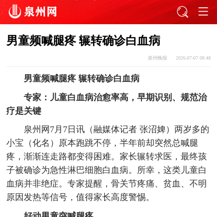
男童频喊腿疼 辗转确诊白血病
泉州晚报
2026-07-07 08:48
男童频喊腿疼 辗转确诊白血病
专家：儿童白血病治愈率高，早期识别、规范治
疗是关键
泉州网7月7日讯（融媒体记者 张沼婢）两岁多的
小宝（化名）原本跑跳不停，半年前却突然总喊腿
疼，渐渐连走路都变得困难。家长辗转求医，最终孩
子被确诊为急性淋巴细胞白血病。所幸，这类儿童白
血病并非绝症。专家提醒，骨关节疼痛、贫血、不明
原因发热等信号，值得家长高度警惕。
好动男童突喊腿疼