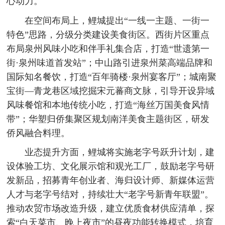
心动力。
在空间布局上，鲤城提出“一线一主题、一街一
特色”思路，分级分类建设美食街区。西街片区重点
布局泉州风味小吃和伴手礼集合店，打造“世遗第一
街·泉州味道首发站”；中山路引进泉州菜高端品牌和
国际知名餐饮，打造“百年骑楼·泉州宴客厅”；城南聚
宝街—青龙巷区域挖掘宋元蕃商文脉，引导开设异域
风味餐馆和本地传统小吃，打造“海丝万国美食风情
带”；华塑归侨集聚区规划南洋美食主题街区，研发
侨风融合料理。
业态提升方面，鲤城将实施老字号跃升计划，建
设体验工坊、文化展示馆和观光工厂，鼓励老字号研
发新品，招募青年创业者、海归设计师、新媒体运营
人才与老字号结对，持续壮大“老字号新青年联盟”。
推动农贸市场改造升级，建立优质食材供应清单，探
索“白天菜市、晚上夜市”的昼夜功能转换模式，培育