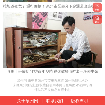
推坡道变宽了 通行便捷了 泉州市区部分下穿通道改造提升完工
收集千份侨批 守护百年乡愁 退休教师“跑”出一座侨史馆
泉州网 由中共泉州市委主办主管 泉州晚报社承办
未经泉州晚报社授权擅自引用本网信息将面对法律行动
违法和不良信息举报中心
关于泉州网
|
联系我们
|
版权声明