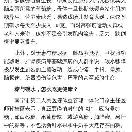
期，缺碳会阻碍生长。孕期女性必须为胎儿提供其大
脑发育所需的葡萄糖，母体一旦长期低碳会发生肌肉
糖异生、营养素缺乏，易造成胎儿发育迟缓，建议孕
期碳水每天至少摄入130克。而对高强度运动人群或
老年人来说，碳水不足会引发肌肉流失，乏力、跌倒
概率显著提升。
此外，对于患有糖尿病、胰岛素抵抗、甲状腺功
能减退、肝肾疾病等基础疾病的人群来说，碳水骤降
极易发生剧烈的血糖波动，造成心慌、手抖、晕厥、
脑损伤、脏器损伤等危害，严重的甚至威胁生命。
糖与碳水，怎么吃更健康？
南宁市第二人民医院体重管理一体化门诊主任医
师孙桂丽表示，真正要谨慎对待的“糖”，应为添加
糖，如白砂糖、果葡糖浆，或游离糖，如蜂蜜、果汁
中的糖等，不包括新鲜水果和牛奶中天然存在的糖。