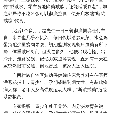
传“戒碳水、零主食能降糖减脂，还能延缓衰老”，加
之邻居称不吃米饭可以彻底控糖，便开启极端“断碳
戒糖”饮食。
此后1个多月，赵先生一日三餐彻底摒弃任何主
食，水果也几乎不摄入，每日仅以清炒蔬菜、水煮鸡
蛋搭配少量瘦肉果腹。初期监测发现餐后血糖有所下
降，体重减轻6斤。但没过多久，他便出现心慌、出
冷汗、走路发飘、记忆力减退等表现，直到有一天在
家突然眼前发黑、倒地昏迷，被家人送入医院。
广西壮族自治区妇幼保健院临床营养科主任医师
潘秀花指出，青少年、孕期或哺乳期女性、有基础疾
病人群、老年人及高强度运动人群，“断碳戒糖”危险
系数极高。
专家提醒，青少年处于骨骼、内分泌发育关键