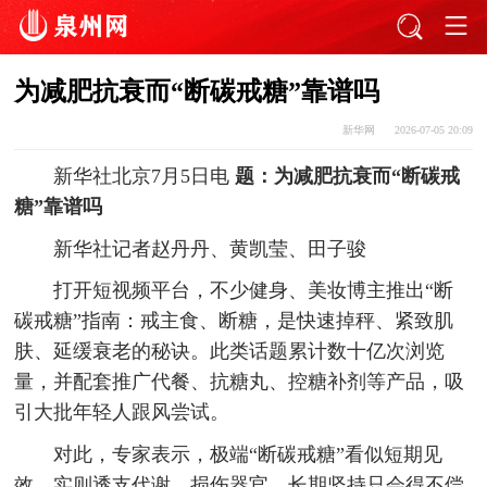
为减肥抗衰而“断碳戒糖”靠谱吗
新华网
2026-07-05 20:09
新华社北京7月5日电
题：为减肥抗衰而“断碳戒
糖”靠谱吗
新华社记者赵丹丹、黄凯莹、田子骏
打开短视频平台，不少健身、美妆博主推出“断
碳戒糖”指南：戒主食、断糖，是快速掉秤、紧致肌
肤、延缓衰老的秘诀。此类话题累计数十亿次浏览
量，并配套推广代餐、抗糖丸、控糖补剂等产品，吸
引大批年轻人跟风尝试。
对此，专家表示，极端“断碳戒糖”看似短期见
效，实则透支代谢、损伤器官，长期坚持只会得不偿