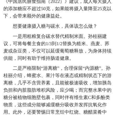
《中国居民膳食指南（2022）》建议，成人每天摄入
的添加糖应不超过50克，如果能将摄入量降至25克以
下，会带来额外的健康益处。
想要健康摄入糖与碳水，具体该怎么做？
一是用粗粮复合碳水替代精制米面。孙桂丽建
议，可将每餐主食的1/3到1/2替换为糙米、燕麦、荞
麦或杂豆类，不仅可以延缓葡萄糖释放，为身体持续
供能，同时有助于维持肠道健康。
二是严格限制“游离糖”，合理保留“内源糖”。孙
桂丽介绍，蜂蜜水、果汁等在液态或精制状态下的游
离糖，几乎不含营养素，且能被极速吸收，增加胰岛
负担和内脏脂肪堆积风险，应少喝；而完整水果中的
糖分被植物细胞壁包裹，同时伴有维生素C和多酚类
物质，这些成分能够减缓糖分吸收并发挥抗氧化作
用。此外，还要警惕日常烹饪中红烧、糖醋菜肴中