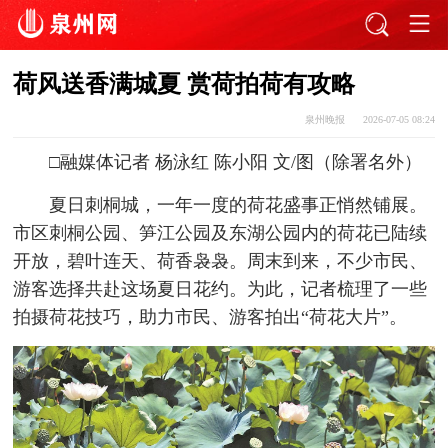
荷风送香满城夏 赏荷拍荷有攻略
泉州晚报
2026-07-05 08:24
□融媒体记者 杨泳红 陈小阳 文/图（除署名外）
夏日刺桐城，一年一度的荷花盛事正悄然铺展。
市区刺桐公园、笋江公园及东湖公园内的荷花已陆续
开放，碧叶连天、荷香袅袅。周末到来，不少市民、
游客选择共赴这场夏日花约。为此，记者梳理了一些
拍摄荷花技巧，助力市民、游客拍出“荷花大片”。