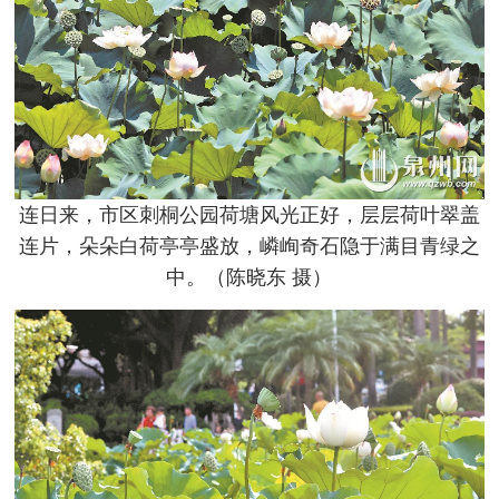
连日来，市区刺桐公园荷塘风光正好，层层荷叶翠盖
连片，朵朵白荷亭亭盛放，嶙峋奇石隐于满目青绿之
中。（陈晓东 摄）