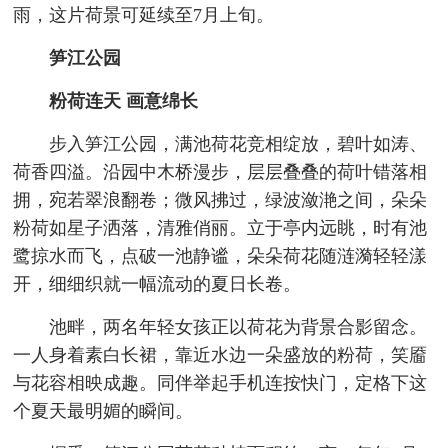
雨，这片荷景可延续至7月上旬。
笋江公园
粉荷连天 画意绵长
步入笋江公园，满池荷花竞相绽放，碧叶如涛、
荷香四溢。沿园中木桥漫步，层层叠叠的荷叶错落相
拥，宛若翠浪翻卷；微风拂过，绿波潋滟之间，朵朵
粉荷如星子洒落，清雅俏丽。立于亭内远眺，时有池
鹭掠水而飞，点破一池静谧，朵朵荷花随涟漪轻轻漾
开，细细织就一幅流动的夏日长卷。
池畔，两名年轻女孩正以荷花为背景合影留念。
一人身着素白长裙，靠近水边一朵盛放的粉荷，笑靥
与花容相映成趣。同伴举起手机连按快门，定格下这
个夏天最明媚的瞬间。