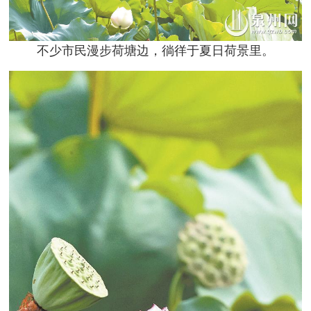
不少市民漫步荷塘边，徜徉于夏日荷景里。