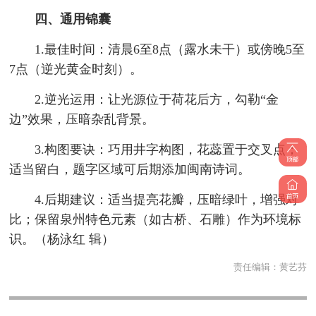
四、通用锦囊
1.最佳时间：清晨6至8点（露水未干）或傍晚5至
7点（逆光黄金时刻）。
2.逆光运用：让光源位于荷花后方，勾勒“金
边”效果，压暗杂乱背景。
3.构图要诀：巧用井字构图，花蕊置于交叉点；
适当留白，题字区域可后期添加闽南诗词。
4.后期建议：适当提亮花瓣，压暗绿叶，增强对
比；保留泉州特色元素（如古桥、石雕）作为环境标
识。（杨泳红 辑）
责任编辑：
黄艺芬