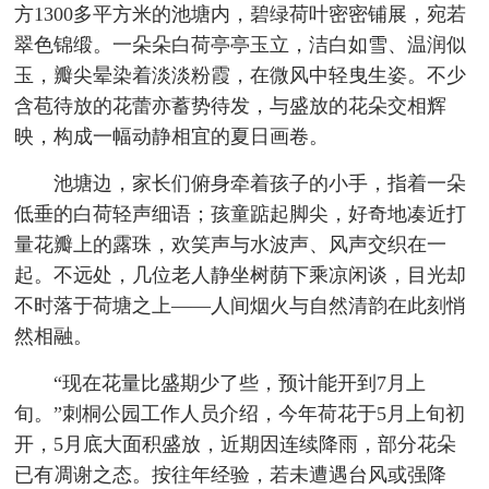
方1300多平方米的池塘内，碧绿荷叶密密铺展，宛若
翠色锦缎。一朵朵白荷亭亭玉立，洁白如雪、温润似
玉，瓣尖晕染着淡淡粉霞，在微风中轻曳生姿。不少
含苞待放的花蕾亦蓄势待发，与盛放的花朵交相辉
映，构成一幅动静相宜的夏日画卷。
池塘边，家长们俯身牵着孩子的小手，指着一朵
低垂的白荷轻声细语；孩童踮起脚尖，好奇地凑近打
量花瓣上的露珠，欢笑声与水波声、风声交织在一
起。不远处，几位老人静坐树荫下乘凉闲谈，目光却
不时落于荷塘之上——人间烟火与自然清韵在此刻悄
然相融。
“现在花量比盛期少了些，预计能开到7月上
旬。”刺桐公园工作人员介绍，今年荷花于5月上旬初
开，5月底大面积盛放，近期因连续降雨，部分花朵
已有凋谢之态。按往年经验，若未遭遇台风或强降