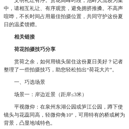
文明礼让有序。赏花高峰时段，池畔人流较为集
中，请相互礼让、有序观赏，避免拥挤推搡。不高声
喧哗，不长时间占用最佳拍摄位置，共同守护这份夏
日的温柔馈赠。
相关链接
荷花拍摄技巧分享
赏荷之余，如何用镜头留住这份夏日美好？记者
整理了一些拍摄技巧，助您轻松拍出“荷花大片”。
一、巧选场景
场景一：岸边近景（距岸≤3米）
平视微仰：在泉州东湖公园或笋江公园，蹲下使
镜头与花蕊同高，轻微仰角10°，可用特有的桥或树为
背景，凸显地域特色。