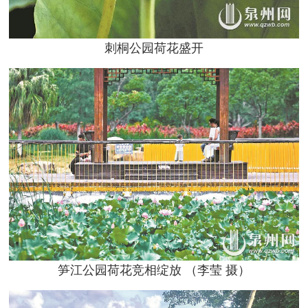
刺桐公园荷花盛开
笋江公园荷花竞相绽放 （李莹 摄）