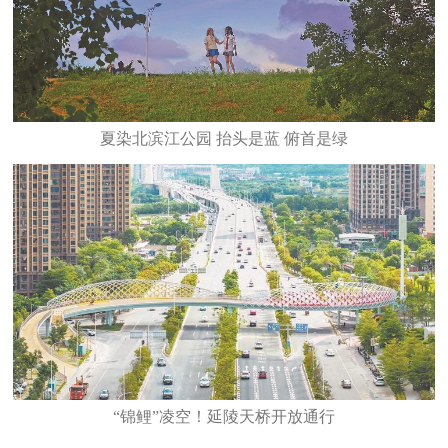
夏染北滨江公园 抬头是蓝 俯首是绿
“锦鲤”凌空！延陵天桥开放通行