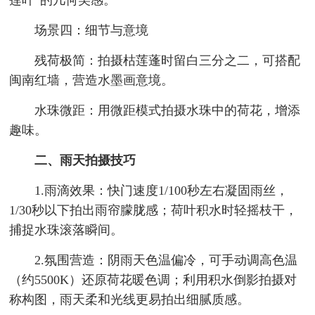
莲叶”的几何美感。
场景四：细节与意境
残荷极简：拍摄枯莲蓬时留白三分之二，可搭配
闽南红墙，营造水墨画意境。
水珠微距：用微距模式拍摄水珠中的荷花，增添
趣味。
二、雨天拍摄技巧
1.雨滴效果：快门速度1/100秒左右凝固雨丝，
1/30秒以下拍出雨帘朦胧感；荷叶积水时轻摇枝干，
捕捉水珠滚落瞬间。
2.氛围营造：阴雨天色温偏冷，可手动调高色温
（约5500K）还原荷花暖色调；利用积水倒影拍摄对
称构图，雨天柔和光线更易拍出细腻质感。