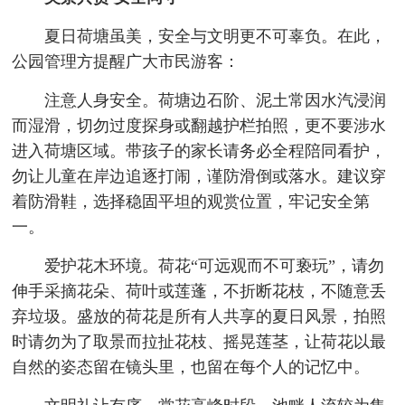
夏日荷塘虽美，安全与文明更不可辜负。在此，
公园管理方提醒广大市民游客：
注意人身安全。荷塘边石阶、泥土常因水汽浸润
而湿滑，切勿过度探身或翻越护栏拍照，更不要涉水
进入荷塘区域。带孩子的家长请务必全程陪同看护，
勿让儿童在岸边追逐打闹，谨防滑倒或落水。建议穿
着防滑鞋，选择稳固平坦的观赏位置，牢记安全第
一。
爱护花木环境。荷花“可远观而不可亵玩”，请勿
伸手采摘花朵、荷叶或莲蓬，不折断花枝，不随意丢
弃垃圾。盛放的荷花是所有人共享的夏日风景，拍照
时请勿为了取景而拉扯花枝、摇晃莲茎，让荷花以最
自然的姿态留在镜头里，也留在每个人的记忆中。