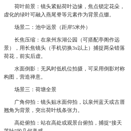
荷叶前景：镜头紧贴荷叶边缘，焦点锁定花朵，
虚化的绿叶可融入燕尾脊等元素作为背景点缀。
场景二：池中远景（距岸5米外）
长焦压缩：在泉州东湖公园（可搭配亭阁作远
景），用长焦镜头（手机切换3x以上）捕捉两朵错落
荷花，前实后虚。
水面倒影：无风时低机位拍摄，可采用倒影对称
构图，营造禅意。
场景三：荷塘全景
广角仰拍：镜头贴水面仰拍，以泉州蓝天或古厝
翘角为背景，突出荷叶线条张力。
高处俯拍：站在高处或观景台俯拍，捕捉“接天