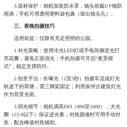
3.器材保护：相机加装防水罩，镜头前戴UV镜防
雨滴；手机可用透明塑料袋包裹（留出镜头孔）。
三、夜晚拍摄技巧
适用前提：仅限有充足照明的公园。
1.补光策略：使用冷光LED灯或手电筒侧逆光打
亮花瓣，避免正面强光；手机拍摄可开启“夜景模
式”，稳定支撑防抖。
2.创意手法：长曝光（2至5秒）拍摄车流或灯光
轨迹下的荷塘，需三脚架固定；利用泉州古建筑灯光
作为背景光斑。
3.弱光细节：相机调高ISO（800至1600），大光
圈（f/2.8以下）保证进光量；对焦困难时可用手动对
焦，配合峰值对焦辅助。