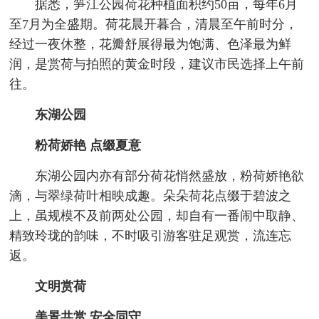
据悉，笋江公园荷花种植面积约50亩，每年6月
至7月为全盛期。荷花晨开暮合，清晨至午前时分，
经过一夜休整，花瓣舒展得最为饱满、色泽最为鲜
润，是赏荷与拍照的黄金时段，建议市民选择上午前
往。
东湖公园
粉荷娇艳 点缀夏意
东湖公园内亦有部分荷花悄然盛放，粉荷娇艳欲
滴，与翠绿荷叶相映成趣。朵朵荷花点缀于碧波之
上，虽规模不及前两处公园，却自有一番闹中取静、
精致玲珑的韵味，不时吸引游客驻足观赏，流连忘
返。
文明赏荷
美景共赏 安全同守