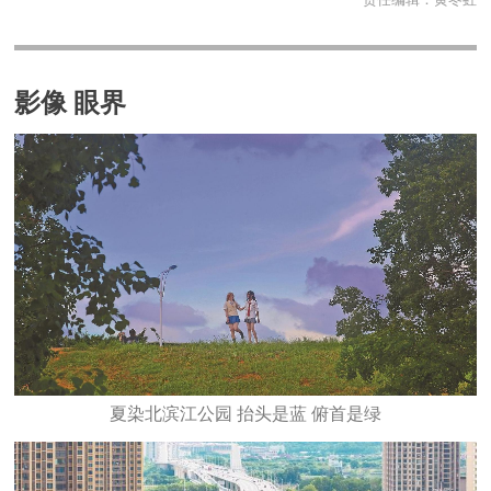
影像 眼界
夏染北滨江公园 抬头是蓝 俯首是绿