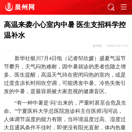
高温来袭小心室内中暑 医生支招科学控
温补水
新华网
2026-07-04 17:51
新华社银川7月4日电（记者邹欣媛）盛夏气温节
节攀升，天气闷热难耐，因中暑就诊的患者也随之增
多。医生提醒，高温天气待在密闭闷热的室内，或是
过度贪凉长时间吹空调，可能诱发中暑。冷热失衡引
发的中暑，是最容易被大家忽视的健康盲区。
“有一种中暑是‘闷’出来的，严重时甚至会危及生
命。”宁夏医科大学总医院急诊科主任医师冯珂说，
人体调节温度的能力有限，当环境温度过高、湿度过
大且通风条件不佳时，即便没有阳光直射，体内热量