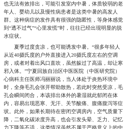
也无法有效排出，可能引发室内中暑，体质较弱的老
年人、婴幼儿以及慢性病患者是这类中暑的高发人
群。这种病症的发作具有很强的隐匿性，等身体感觉
到“透不过气”“心里发慌”时，往往已经出现明显的脱
水症状。
夏季过度贪凉，也可能诱发中暑。“很多年轻人
从近40摄氏度的户外直接进入20摄氏度左右的空调
房，或者对着出风口直吹，虽然躲过了高温，却让寒
邪入体。”宁夏回族自治区中医医院（中医研究院）
心病科主任医师冯丽丽说，当人体处于炎热环境中
时，全身毛孔会张开帮助散热，若此时突然受凉，毛
孔会瞬间闭合，本该排出体外的暑湿就此郁闭在体
内，容易出现恶寒、无汗、关节酸痛、腹痛腹泻等症
状。此外，如果长期待在密闭空调房内，空气质量下
降，二氧化碳浓度升高，也会引发头晕、乏力、记忆
力下降等不适，这类情况虽然不属于严格意义上的中