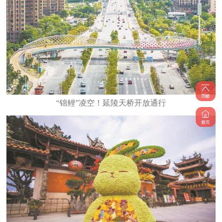
“锦鲤”凌空！延陵天桥开放通行