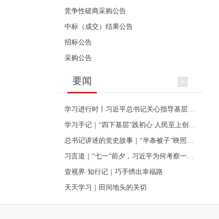
竞争性磋商采购公告
中标（成交）结果公告
招标公告
采购公告
要闻
学习进行时丨习近平总书记关心指导基层党建的故事
学习手记｜“四下基层”践初心 人民至上创伟业
总书记讲述的党史故事｜“半条被子”映照初心
习言道｜“七一”前夕，习近平为何考察一个村级党组织
壹视界·知行记｜巧手绣出幸福路
天天学习｜田间地头的关切