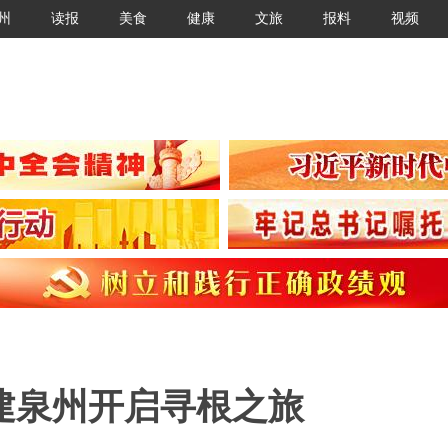
州
读报
美食
健康
文旅
报料
视频
建泉州开启寻根之旅