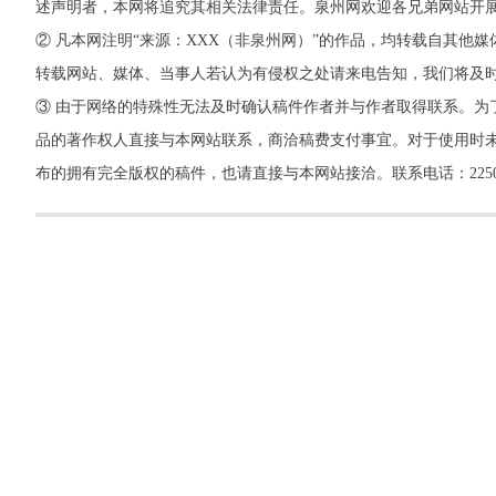
述声明者，本网将追究其相关法律责任。泉州网欢迎各兄弟网站开
② 凡本网注明“来源：XXX（非泉州网）”的作品，均转载自其
转载网站、媒体、当事人若认为有侵权之处请来电告知，我们将及
③ 由于网络的特殊性无法及时确认稿件作者并与作者取得联系。为
品的著作权人直接与本网站联系，商洽稿费支付事宜。对于使用时未
布的拥有完全版权的稿件，也请直接与本网站接洽。联系电话：22500260，