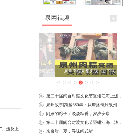
泉网视频
泉州肉粽亮相央视《新闻联播》
第二十届闽台对渡文化节暨蚶江海上泼水节在石狮蚶江启幕
泉州故事|跨越680年：从摩洛哥到泉州 丝路使者“中国行”
阿嬷的粽子：淡淡粽香，岁岁安康！
第二十届闽台对渡文化节暨蚶江海上泼水节在石狮蚶江开幕
”。违反上
来泉甜一夏，寻味闽式鲜