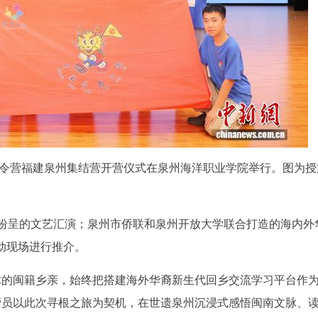
旅”夏令营福建泉州集结营开营仪式在泉州海洋职业学院举行。图为
纷呈的文艺汇演；泉州市侨联和泉州开放大学联合打造的海内外
动现场进行推介。
球的闽籍乡亲，始终把搭建海外华裔新生代回乡交流学习平台作
营员以此次寻根之旅为契机，在世遗泉州沉浸式感悟闽南文脉、