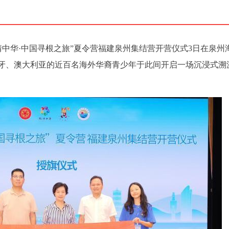
6“亲情中华·中国寻根之旅”夏令营福建泉州集结营开营仪式3日在泉州
牙、澳大利亚的近百名海外华裔青少年于此间开启一场沉浸式溯