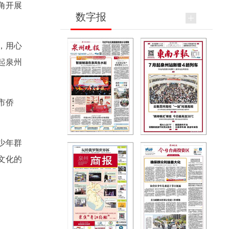
角开展
数字报
，用心
起泉州
市侨
少年群
文化的