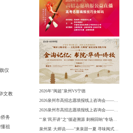
授旗仪
2026年“闽超”泉州VS宁德
华文教
2026泉州市高招志愿填报线上咨询会——《出分应急课堂：全流程拆解志愿填报》主题讲座
2026泉州市高招志愿填报线上咨询会——《志愿填报 答疑直播》主题讲座
为侨务
“‘泉’民开讲”之“循迹溯源 刺桐回响”专场宣讲
读懂祖
泉州菜·大师说——“来泉甜一夏 寻味闽式鲜”上官品牌专场直播