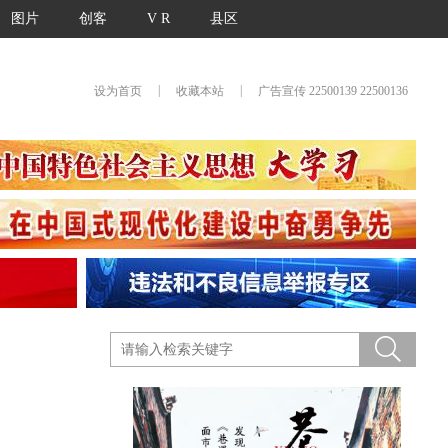
图片
创客
V R
县区
|
|
设为首页
收藏本站
广告宣传 22500139 22500136