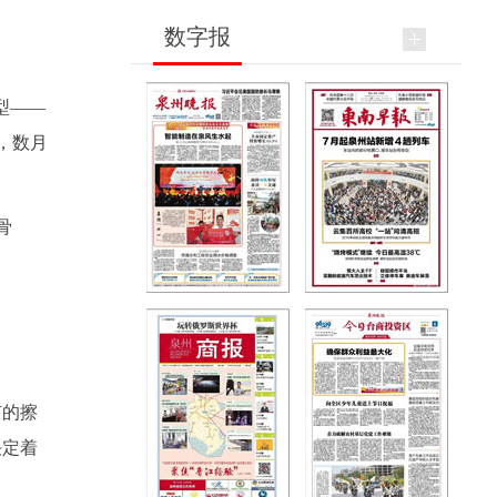
数字报
型——
，数月
骨
有的擦
决定着