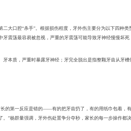
第二大口腔“杀手”。根据损伤程度，牙外伤主要分为以下四种类
中牙震荡最容易被忽视，严重的牙震荡可能导致牙神经慢慢坏死
、牙本质，严重时暴露牙神经；牙完全脱出是指整颗牙齿从牙槽
家长的第一反应是错的——有的把牙齿扔了，有的用纸巾包着，
了。”杨群量强调，牙外伤处置争分夺秒，家长的每一步操作都