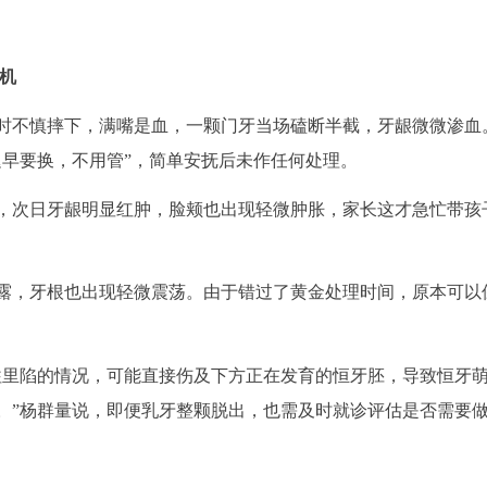
良机
时不慎摔下，满嘴是血，一颗门牙当场磕断半截，牙龈微微渗血
迟早要换，不用管”，简单安抚后未作任何处理。
，次日牙龈明显红肿，脸颊也出现轻微肿胀，家长这才急忙带孩
露，牙根也出现轻微震荡。由于错过了黄金处理时间，原本可以
往里陷的情况，可能直接伤及下方正在发育的恒牙胚，导致恒牙
。”杨群量说，即便乳牙整颗脱出，也需及时就诊评估是否需要