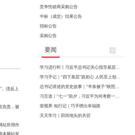
竞争性磋商采购公告
中标（成交）结果公告
招标公告
采购公告
要闻
学习进行时丨习近平总书记关心指导基层党建的故事
学习手记｜“四下基层”践初心 人民至上创伟业
总书记讲述的党史故事｜“半条被子”映照初心
”。违反上
习言道｜“七一”前夕，习近平为何考察一个村级党组织
壹视界·知行记｜巧手绣出幸福路
性负责，被
天天学习｜田间地头的关切
网站所用作
用本网站发