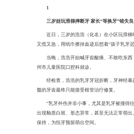
1
三岁娃玩滑梯摔断牙 家长“等换牙”错失
近日，三岁的浩浩（化名）在小区玩滑梯
又慌又急，用纸巾擦掉血迹后想着“孩子乳牙
当晚，浩浩开始喊牙齿酸痛、不敢吃东西
州市儿童医院口腔科就诊。
经检查，浩浩的乳牙牙冠折断，牙神经暴
髓的牙齿最终只能接受根管治疗修复。
“乳牙外伤并非小事，尤其是乳牙被撞得
出现釉质白斑、形态异常，甚至无法正常萌出
保持，为恒牙预留萌出空间。