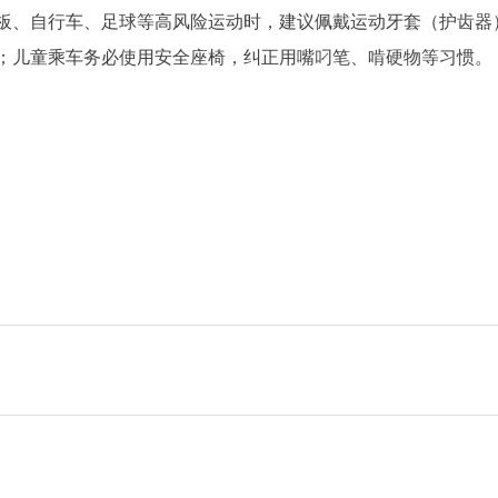
板、自行车、足球等高风险运动时，建议佩戴运动牙套（护齿器
；儿童乘车务必使用安全座椅，纠正用嘴叼笔、啃硬物等习惯。