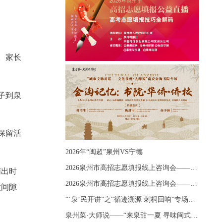
。家长
子到泉
保留活
2026年“闽超”泉州VS宁德
2026泉州市高招志愿填报线上咨询会——《出分应急课堂：全流程拆解志愿填报》主题讲座
萌出时
2026泉州市高招志愿填报线上咨询会——《志愿填报 答疑直播》主题讲座
做间隙
“‘泉’民开讲”之“循迹溯源 刺桐回响”专场宣讲
泉州菜·大师说——“来泉甜一夏 寻味闽式鲜”上官品牌专场直播