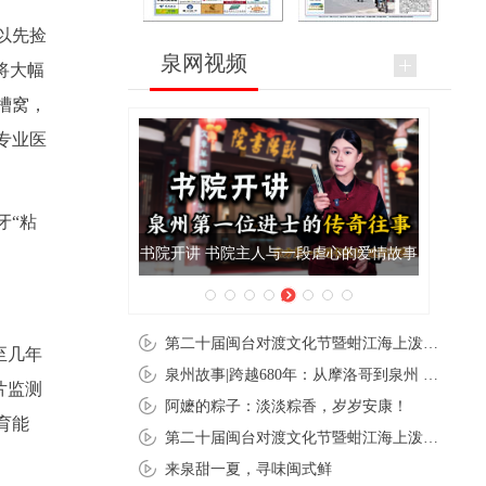
以先捡
泉网视频
将大幅
槽窝，
专业医
牙“粘
泉州肉粽亮相央视《新闻联播》
第二十届闽台对渡文化节暨蚶江海上泼水节在石狮蚶江启幕
至几年
泉州故事|跨越680年：从摩洛哥到泉州 丝路使者“中国行”
片监测
阿嬷的粽子：淡淡粽香，岁岁安康！
育能
第二十届闽台对渡文化节暨蚶江海上泼水节在石狮蚶江开幕
来泉甜一夏，寻味闽式鲜