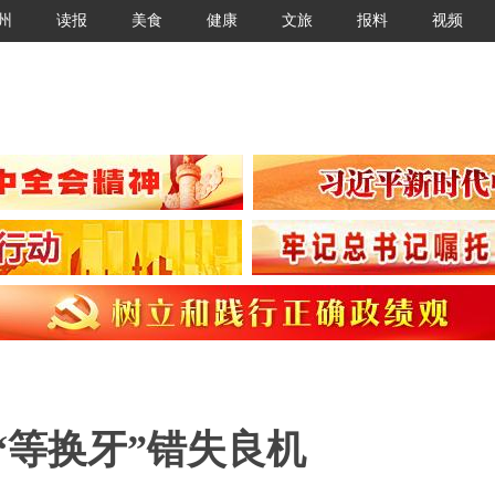
州
读报
美食
健康
文旅
报料
视频
“等换牙”错失良机