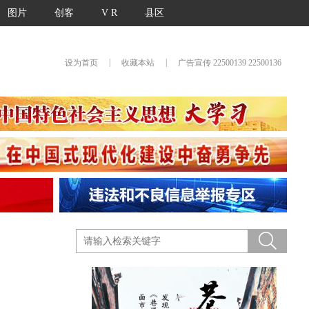
图片
创客
V R
县区
|
|
设为首页
收藏本站
广告宣传 22500139 22500136