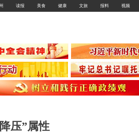
州
读报
美食
健康
文旅
报料
视频
降压”属性