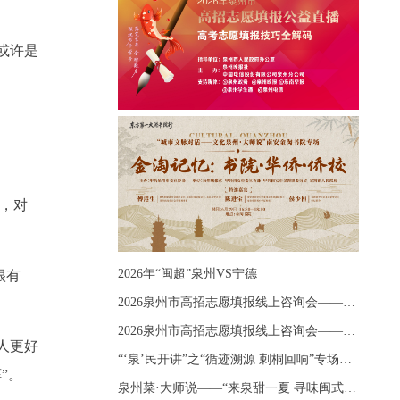
或许是
物，对
2026年“闽超”泉州VS宁德
很有
2026泉州市高招志愿填报线上咨询会——《出分应急课堂：全流程拆解志愿填报》主题讲座
2026泉州市高招志愿填报线上咨询会——《志愿填报 答疑直播》主题讲座
人更好
“‘泉’民开讲”之“循迹溯源 刺桐回响”专场宣讲
”。
泉州菜·大师说——“来泉甜一夏 寻味闽式鲜”上官品牌专场直播