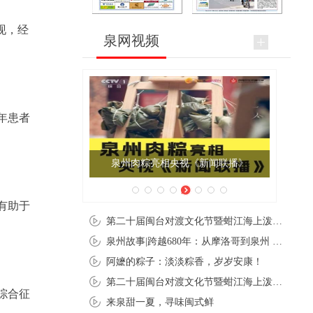
现，经
泉网视频
年患者
泉州肉粽亮相央视《新闻联播》
有助于
第二十届闽台对渡文化节暨蚶江海上泼水节在石狮蚶江启幕
泉州故事|跨越680年：从摩洛哥到泉州 丝路使者“中国行”
阿嬷的粽子：淡淡粽香，岁岁安康！
第二十届闽台对渡文化节暨蚶江海上泼水节在石狮蚶江开幕
综合征
来泉甜一夏，寻味闽式鲜