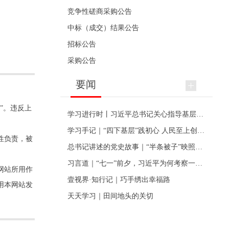
竞争性磋商采购公告
中标（成交）结果公告
招标公告
采购公告
要闻
”。违反上
学习进行时丨习近平总书记关心指导基层党建的故事
学习手记｜“四下基层”践初心 人民至上创伟业
性负责，被
总书记讲述的党史故事｜“半条被子”映照初心
习言道｜“七一”前夕，习近平为何考察一个村级党组织
网站所用作
壹视界·知行记｜巧手绣出幸福路
用本网站发
天天学习｜田间地头的关切