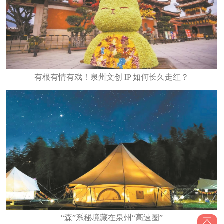
有根有情有戏！泉州文创 IP 如何长久走红？
“森”系秘境藏在泉州“高速圈”