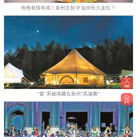
有根有情有戏！泉州文创 IP 如何长久走红？
“森”系秘境藏在泉州“高速圈”