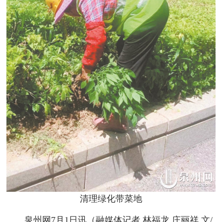
清理绿化带菜地
泉州网7月1日讯
（融媒体记者 林福龙 庄丽祥 文/