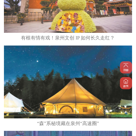
有根有情有戏！泉州文创 IP 如何长久走红？
“森”系秘境藏在泉州“高速圈”