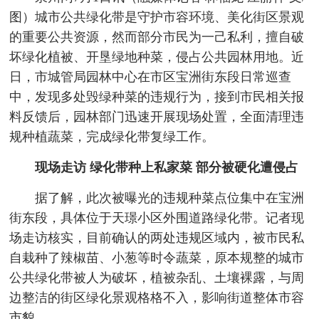
图）
城市公共绿化带是守护市容环境、美化街区景观
的重要公共资源，然而部分市民为一己私利，擅自破
坏绿化植被、开垦绿地种菜，侵占公共园林用地。近
日，市城管局园林中心在市区宝洲街东段日常巡查
中，发现多处毁绿种菜的违规行为，接到市民相关报
料反馈后，园林部门迅速开展现场处置，全面清理违
规种植蔬菜，完成绿化带复绿工作。
现场走访 绿化带种上私家菜 部分被硬化遭侵占
据了解，此次被曝光的违规种菜点位集中在宝洲
街东段，具体位于天璟小区外围道路绿化带。记者现
场走访核实，目前确认的两处违规区域内，被市民私
自栽种了辣椒苗、小葱等时令蔬菜，原本规整的城市
公共绿化带被人为破坏，植被杂乱、土壤裸露，与周
边整洁的街区绿化景观格格不入，影响街道整体市容
市貌。