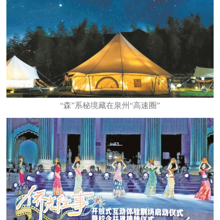
“森”系秘境藏在泉州“高速圈”