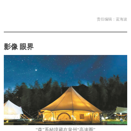
责任编辑：
蓝海波
影像 眼界
“森”系秘境藏在泉州“高速圈”