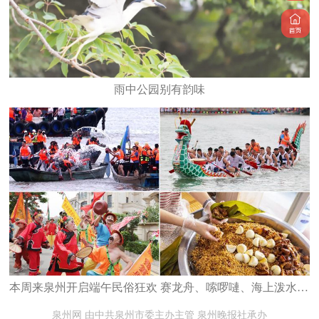
雨中公园别有韵味
本周来泉州开启端午民俗狂欢 赛龙舟、嗦啰嗹、海上泼水、水上捉鸭
泉州网 由中共泉州市委主办主管 泉州晚报社承办