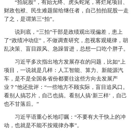
“拍屁股”，有始无终、虎头蛇尾，将烂尾项目、
财政包袱、民生难题留给继任者，自己拍拍屁股一走
了之，是谓第三“拍”。
说到底，“三拍”干部是政绩观出现偏差，患上
了“政绩冲动症”，不做调查研究，忽视客观规律，胡
乱决策、盲目跟风、急躁冒进，总想一口吃个胖子。
习近平多次指出地方发展存在的问题，比如“上
项目，一说就是几样：人工智能、算力、新能源汽
车，是不是全国各省份都要往这些方向去发展产
业？”他还批评：“一些地方不顾实际，盲目追风口。
看别人搞芯片，自己也搞。看别人搞‘新三样’，自己
也不甘落后。”
习近平语重心长地叮嘱：“不要有大干快上的冲
动，也就是不能不按规律办事”。