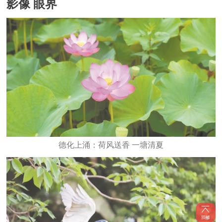
影像 眼界
德化上涌：荷风送香 一塘清夏