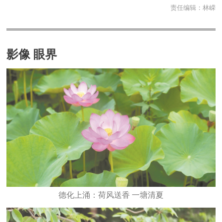
责任编辑：
林嵘
影像 眼界
德化上涌：荷风送香 一塘清夏