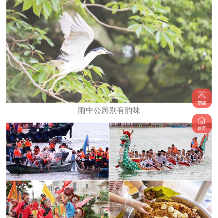
雨中公园别有韵味