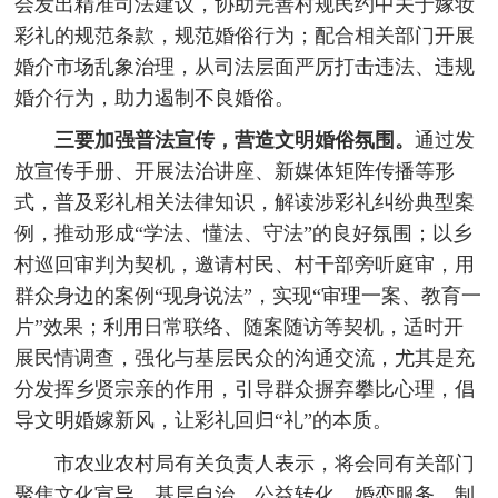
会发出精准司法建议，协助完善村规民约中关于嫁妆
彩礼的规范条款，规范婚俗行为；配合相关部门开展
婚介市场乱象治理，从司法层面严厉打击违法、违规
婚介行为，助力遏制不良婚俗。
三要加强普法宣传，营造文明婚俗氛围。
通过发
放宣传手册、开展法治讲座、新媒体矩阵传播等形
式，普及彩礼相关法律知识，解读涉彩礼纠纷典型案
例，推动形成“学法、懂法、守法”的良好氛围；以乡
村巡回审判为契机，邀请村民、村干部旁听庭审，用
群众身边的案例“现身说法”，实现“审理一案、教育一
片”效果；利用日常联络、随案随访等契机，适时开
展民情调查，强化与基层民众的沟通交流，尤其是充
分发挥乡贤宗亲的作用，引导群众摒弃攀比心理，倡
导文明婚嫁新风，让彩礼回归“礼”的本质。
市农业农村局有关负责人表示，将会同有关部门
聚焦文化宣导、基层自治、公益转化、婚恋服务、制