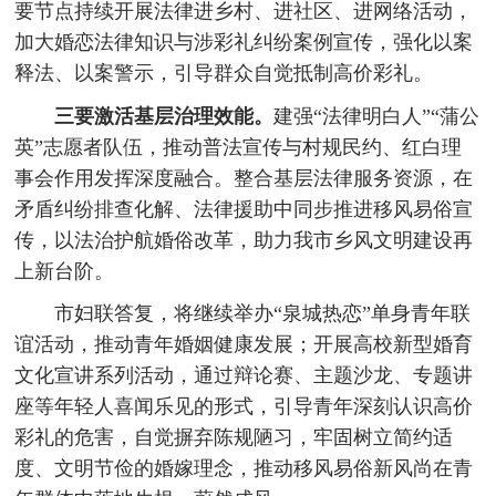
要节点持续开展法律进乡村、进社区、进网络活动，
加大婚恋法律知识与涉彩礼纠纷案例宣传，强化以案
释法、以案警示，引导群众自觉抵制高价彩礼。
三要激活基层治理效能。
建强“法律明白人”“蒲公
英”志愿者队伍，推动普法宣传与村规民约、红白理
事会作用发挥深度融合。整合基层法律服务资源，在
矛盾纠纷排查化解、法律援助中同步推进移风易俗宣
传，以法治护航婚俗改革，助力我市乡风文明建设再
上新台阶。
市妇联答复，将继续举办“泉城热恋”单身青年联
谊活动，推动青年婚姻健康发展；开展高校新型婚育
文化宣讲系列活动，通过辩论赛、主题沙龙、专题讲
座等年轻人喜闻乐见的形式，引导青年深刻认识高价
彩礼的危害，自觉摒弃陈规陋习，牢固树立简约适
度、文明节俭的婚嫁理念，推动移风易俗新风尚在青