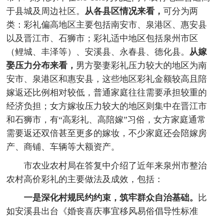
于县城及周边社区。
从各县区情况来看，
可分为两
类：彩礼偏高地区主要包括南安市、泉港区、惠安县
以及晋江市、石狮市；彩礼适中地区包括泉州市区
（鲤城、丰泽等）、安溪县、永春县、德化县。
从嫁
娶压力分布来看，
男方娶妻彩礼压力较大的地区为南
安市、泉港区和惠安县，这些地区彩礼金额较高且陪
嫁返还比例相对较低，普通家庭往往需要承担较重的
经济负担；女方嫁妆压力较大的地区则集中在晋江市
和石狮市，有“高彩礼、高陪嫁”习俗，女方家庭通常
需要返还双倍甚至更多的嫁妆，不少家庭还会陪嫁房
产、商铺、车辆等大额资产。
市农业农村局在答复中介绍了近年来泉州市整治
农村高价彩礼的主要做法及成效，包括：
一是深化村规民约约束，筑牢群众自治基础。
比
如安溪县出台《婚丧喜庆事宜移风易俗倡导性标准