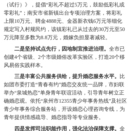
（试行）》，提倡“彩礼不超过5万元，鼓励低彩礼或
零彩礼”；南安市省新镇出台专项治理方案，将彩礼
上限10万元、聘金4888元、金器新衣钱6万元等细化
规定写入村规民约，该镇彩礼已从过去的30万元至50
万元降至多数为8.8万元，婚嫁负担显著减轻。
二是坚持试点先行，因地制宜推进治理。
全市已
创建4个省级、2个市级婚俗改革实验区，打造20个移
风易俗实践样本。
三是丰富公共服务供给，提升婚恋服务水平。
比
如团市委打造“青春有约”婚恋交友统一品牌，市妇联
举办“泉城热恋”单身青年联谊活动，引导青年树立正
确婚恋观。依托“泉州市12355青少年事务热线”及社区
青少年事务综合服务站，开设婚恋心理咨询专线，为
青年提供情感疏导、婚恋指导等专业服务。
四是发挥司法职能作用，强化法治保障支撑。
全