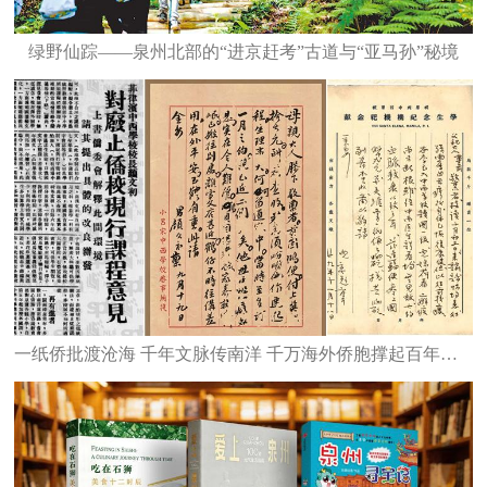
绿野仙踪——泉州北部的“进京赶考”古道与“亚马孙”秘境
一纸侨批渡沧海 千年文脉传南洋 千万海外侨胞撑起百年华文教育