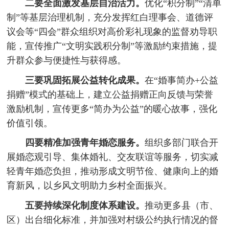
二要全面激发基层自治活力。
优化“积分制”“清单
制”等基层治理机制，充分发挥红白理事会、道德评
议会等“四会”群众组织对高价彩礼现象的监督劝导职
能，宣传推广“文明实践积分制”等激励约束措施，提
升群众参与便捷性与获得感。
三要巩固拓展公益转化成果。
在“婚事简办+公益
捐赠”模式的基础上，建立公益捐赠正向反馈与荣誉
激励机制，宣传更多“简办为公益”的暖心故事，强化
价值引领。
四要精准加强青年婚恋服务。
组织多部门联合开
展婚恋观引导、集体婚礼、交友联谊等服务，切实减
轻青年婚恋负担，推动形成文明节俭、健康向上的婚
育新风，以乡风文明助力乡村全面振兴。
五要持续深化制度体系建设。
推动更多县（市、
区）出台细化标准，并加强对村级公约执行情况的督