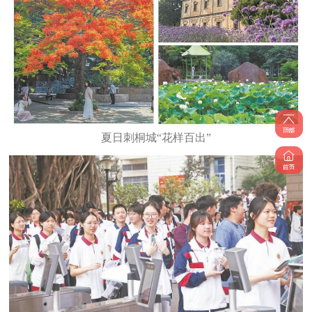
夏日刺桐城“花样百出”