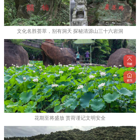
文化名胜荟萃，别有洞天 探秘清源山三十六岩洞
花期至将盛放 赏荷谨记文明安全