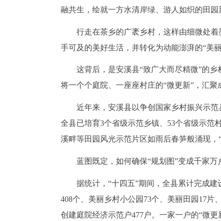
融共生，绘就一方水清岸绿、游人如织的田园
行走在茶乡的广袤乡村，这样由细微处着墨
手可及的美好生活，并转化为动能澎湃的“美丽
这背后，是安溪县“致广大而尽精微”的乡村
将一个个庭院、一座座村庄的“微更新”，汇
近年来，安溪县以争创国家乡村振兴示范
全县已培育3个省级示范乡镇、53个省级示范村
溪畔等田园风光示范片区如雨后春笋般涌现，
蓝图既定，如何确保“规划图”变成千家万户
据统计，“十四五”期间，全县累计完成建设
408个、美丽乡村小公园73个、美丽田园17
创建庭院经济示范户477户。一家一户的“微