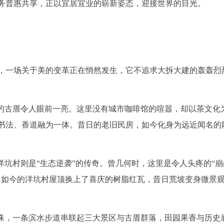
务普惠共享，正以宜居宜业的崭新姿态，迎接世界的目光。
，一场关于美的变革正在悄然发生，它不追求大拆大建的轰轰烈
”的古厝令人眼前一亮。这里没有城市咖啡馆的喧嚣，却以茶文化
书法、香道融为一体。昔日的老旧民房，如今化身为远近闻名的
洋坑村则是“生态逆袭”的传奇。曾几何时，这里是令人头疼的“崩
，如今的洋坑村屋顶换上了喜庆的树脂红瓦，昔日荒坡变身微景
明珠，一条滨水步道串联起三大景区与古厝群落，田园果香与历史