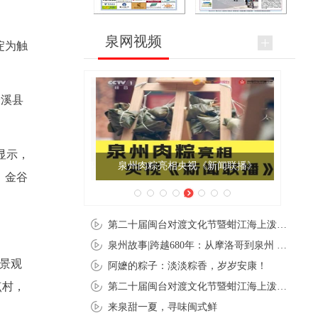
泉网视频
淀为触
安溪县
显示，
泉州肉粽亮相央视《新闻联播》
、金谷
第二十届闽台对渡文化节暨蚶江海上泼水节在石狮蚶江启幕
泉州故事|跨越680年：从摩洛哥到泉州 丝路使者“中国行”
微景观
阿嬷的粽子：淡淡粽香，岁岁安康！
点村，
第二十届闽台对渡文化节暨蚶江海上泼水节在石狮蚶江开幕
来泉甜一夏，寻味闽式鲜