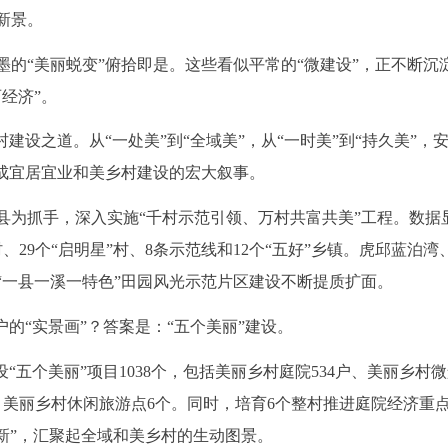
新景。
的“美丽蜕变”俯拾即是。这些看似平常的“微建设”，正不断沉
经济”。
建设之道。从“一处美”到“全域美”，从“一时美”到“持久美”，
聚成宜居宜业和美乡村建设的宏大叙事。
县为抓手，深入实施“千村示范引领、万村共富共美”工程。数据
、29个“启明星”村、8条示范线和12个“五好”乡镇。虎邱蓝泊湾
“一县一溪一特色”田园风光示范片区建设不断提质扩面。
的“实景画”？答案是：“五个美丽”建设。
“五个美丽”项目1038个，包括美丽乡村庭院534户、美丽乡村
片、美丽乡村休闲旅游点6个。同时，培育6个整村推进庭院经济重
更新”，汇聚起全域和美乡村的生动图景。