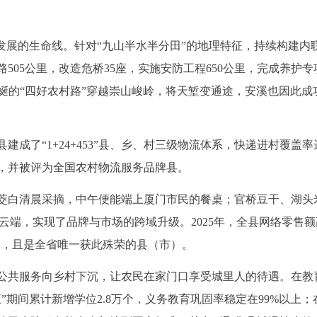
发展的生命线。针对“九山半水半分田”的地理特征，持续构建内
505公里，改造危桥35座，实施安防工程650公里，完成养护专
条蜿蜒的“四好农村路”穿越崇山峻岭，将天堑变通途，安溪也因此成
成了“1+24+453”县、乡、村三级物流体系，快递进村覆盖率
0%，并被评为全国农村物流服务品牌县。
茭白清晨采摘，中午便能端上厦门市民的餐桌；官桥豆干、湖头
入云端，实现了品牌与市场的跨域升级。2025年，全县网络零售
案例，且是全省唯一获此殊荣的县（市）。
公共服务向乡村下沉，让农民在家门口享受城里人的待遇。在教
”期间累计新增学位2.8万个，义务教育巩固率稳定在99%以上；