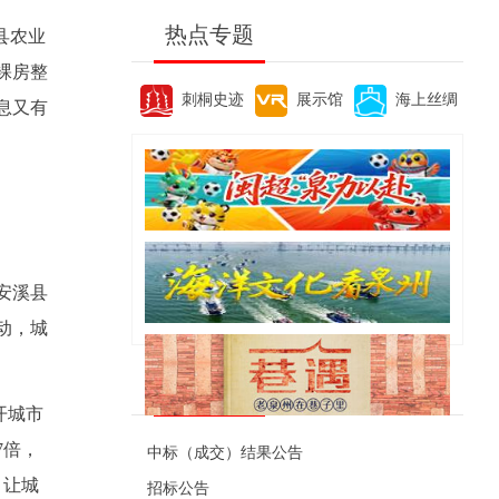
热点专题
县农业
裸房整
刺桐史迹
展示馆
海上丝绸
息又有
安溪县
动，城
便民资讯
开城市
7倍，
中标（成交）结果公告
，让城
招标公告