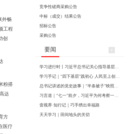
竞争性磋商采购公告
中标（成交）结果公告
联外畅
招标公告
项工程
采购公告
功创
要闻
达
学习进行时丨习近平总书记关心指导基层党建的故事
学习手记｜“四下基层”践初心 人民至上创伟业
米粉搭
总书记讲述的党史故事｜“半条被子”映照初心
额高达
习言道｜“七一”前夕，习近平为何考察一个村级党组织
壹视界·知行记｜巧手绣出幸福路
天天学习｜田间地头的关切
育方
在医疗