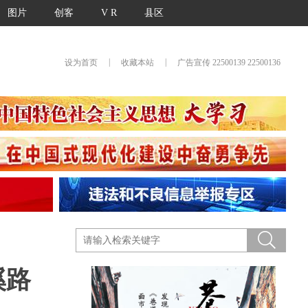
图片
创客
V R
县区
|
|
设为首页
收藏本站
广告宣传 22500139 22500136
溪路