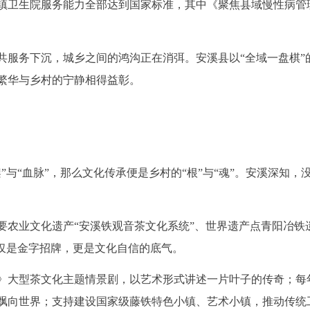
镇卫生院服务能力全部达到国家标准，其中《聚焦县域慢性病管理
共服务下沉，城乡之间的鸿沟正在消弭。安溪县以“全域一盘棋”
繁华与乡村的宁静相得益彰。
与“血脉”，那么文化传承便是乡村的“根”与“魂”。安溪深知，
要农业文化遗产“安溪铁观音茶文化系统”、世界遗产点青阳冶铁
不仅是金字招牌，更是文化自信的底气。
》大型茶文化主题情景剧，以艺术形式讲述一片叶子的传奇；每
飘向世界；支持建设国家级藤铁特色小镇、艺术小镇，推动传统