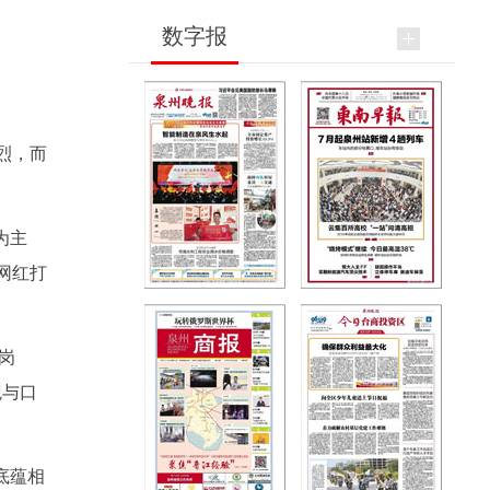
数字报
烈，而
为主
网红打
岗
观与口
底蕴相