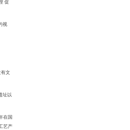
 促
的视
没有文
遗址以
年在国
工艺产