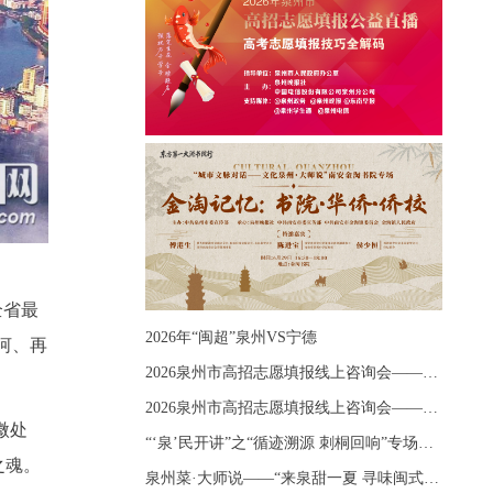
全省最
2026年“闽超”泉州VS宁德
河、再
2026泉州市高招志愿填报线上咨询会——《出分应急课堂：全流程拆解志愿填报》主题讲座
2026泉州市高招志愿填报线上咨询会——《志愿填报 答疑直播》主题讲座
微处
“‘泉’民开讲”之“循迹溯源 刺桐回响”专场宣讲
之魂。
泉州菜·大师说——“来泉甜一夏 寻味闽式鲜”上官品牌专场直播