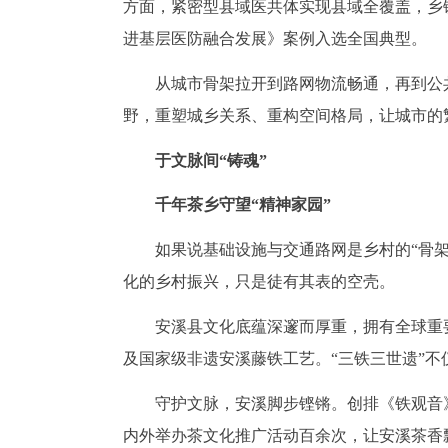
方面，紧密型县域医共体实现县域全覆盖，乡
进基层医防融合发展》案例入选全国典型。
从城市骨架拉开到路网物流畅通，再到公
野，重塑城乡关系、重构空间格局，让城市的
于文脉间“铸魂”
千年茶乡守望“精神家园”
如果说基础设施与交通路网是乡村的“骨架”
化的乡村振兴，只是徒有其表的空壳。
安溪县文化底蕴深邃而厚重，拥有全球重
及国家级非遗安溪藤铁工艺。“三铁三世遗”
守护文脉，安溪脚步铿锵。创排《铁观音
内外举办茶文化推广活动百余次，让安溪茶香