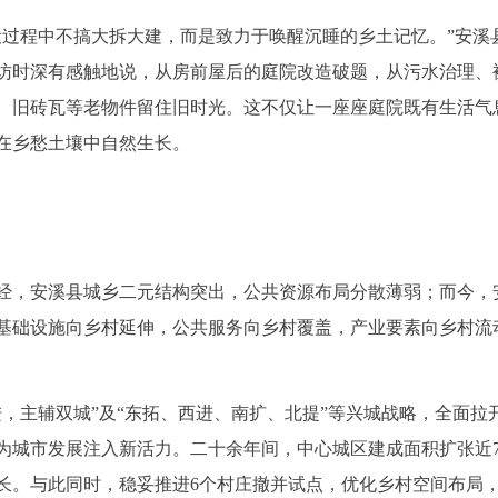
设过程中不搞大拆大建，而是致力于唤醒沉睡的乡土记忆。”安溪
访时深有感触地说，从房前屋后的庭院改造破题，从污水治理、
、旧砖瓦等老物件留住旧时光。这不仅让一座座庭院既有生活气
在乡愁土壤中自然生长。
经，安溪县城乡二元结构突出，公共资源布局分散薄弱；而今，
基础设施向乡村延伸，公共服务向乡村覆盖，产业要素向乡村流
，主辅双城”及“东拓、西进、南扩、北提”等兴城战略，全面拉
为城市发展注入新活力。二十余年间，中心城区建成面积扩张近
长。与此同时，稳妥推进6个村庄撤并试点，优化乡村空间布局