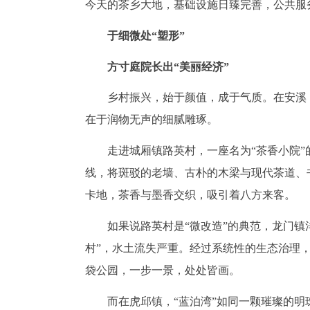
今天的茶乡大地，基础设施日臻完善，公共服
于细微处“塑形”
方寸庭院长出“美丽经济”
乡村振兴，始于颜值，成于气质。在安溪
在于润物无声的细腻雕琢。
走进城厢镇路英村，一座名为“茶香小院
线，将斑驳的老墙、古朴的木梁与现代茶道、
卡地，茶香与墨香交织，吸引着八方来客。
如果说路英村是“微改造”的典范，龙门镇
村”，水土流失严重。经过系统性的生态治理
袋公园，一步一景，处处皆画。
而在虎邱镇，“蓝泊湾”如同一颗璀璨的