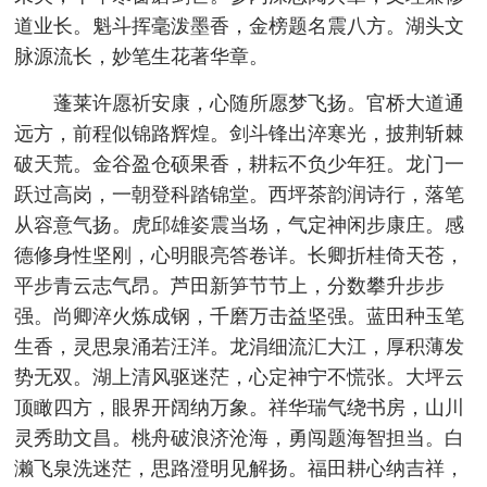
道业长。魁斗挥毫泼墨香，金榜题名震八方。湖头文
脉源流长，妙笔生花著华章。
蓬莱许愿祈安康，心随所愿梦飞扬。官桥大道通
远方，前程似锦路辉煌。剑斗锋出淬寒光，披荆斩棘
破天荒。金谷盈仓硕果香，耕耘不负少年狂。龙门一
跃过高岗，一朝登科踏锦堂。西坪茶韵润诗行，落笔
从容意气扬。虎邱雄姿震当场，气定神闲步康庄。感
德修身性坚刚，心明眼亮答卷详。长卿折桂倚天苍，
平步青云志气昂。芦田新笋节节上，分数攀升步步
强。尚卿淬火炼成钢，千磨万击益坚强。蓝田种玉笔
生香，灵思泉涌若汪洋。龙涓细流汇大江，厚积薄发
势无双。湖上清风驱迷茫，心定神宁不慌张。大坪云
顶瞰四方，眼界开阔纳万象。祥华瑞气绕书房，山川
灵秀助文昌。桃舟破浪济沧海，勇闯题海智担当。白
濑飞泉洗迷茫，思路澄明见解扬。福田耕心纳吉祥，