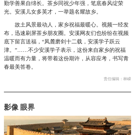
勤学善果自绵长。茶乡同祝少年强，笔底春风绽荣
光。安溪儿女多英才，一举题名耀故乡。
故土风景最动人，家乡祝福最暖心。视频一经发
布，迅速刷屏茶乡朋友圈。安溪网友们也纷纷在视频
底下留言送福，“凤麓磨剑十二载，安溪学子跃云
津。”……不少安溪学子表示，这份来自家乡的祝福
温暖而有力量，将带着这份期许，从容应考，书写青
春最美答卷。
责任编辑：
林嵘
影像 眼界