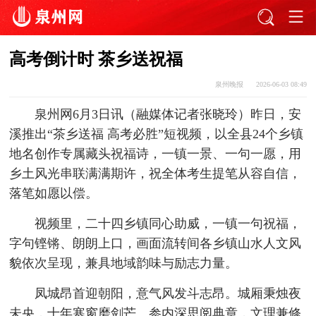
高考倒计时 茶乡送祝福
泉州晚报
2026-06-03 08:49
泉州网6月3日讯（融媒体记者张晓玲）昨日，安
溪推出“茶乡送福 高考必胜”短视频，以全县24个乡镇
地名创作专属藏头祝福诗，一镇一景、一句一愿，用
乡土风光串联满满期许，祝全体考生提笔从容自信，
落笔如愿以偿。
视频里，二十四乡镇同心助威，一镇一句祝福，
字句铿锵、朗朗上口，画面流转间各乡镇山水人文风
貌依次呈现，兼具地域韵味与励志力量。
凤城昂首迎朝阳，意气风发斗志昂。城厢秉烛夜
未央，十年寒窗磨剑芒。参内深思阅典章，文理兼修