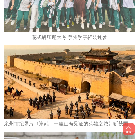
花式解压迎大考 泉州学子轻装逐梦
泉州市纪录片《崇武：一座山海见证的英雄之城》斩获国家级大奖