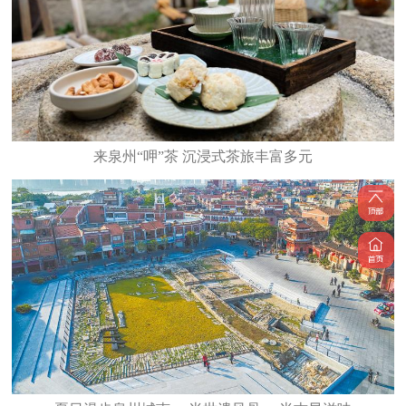
来泉州“呷”茶 沉浸式茶旅丰富多元