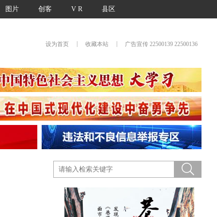
图片
创客
V R
县区
|
|
设为首页
收藏本站
广告宣传 22500139 22500136