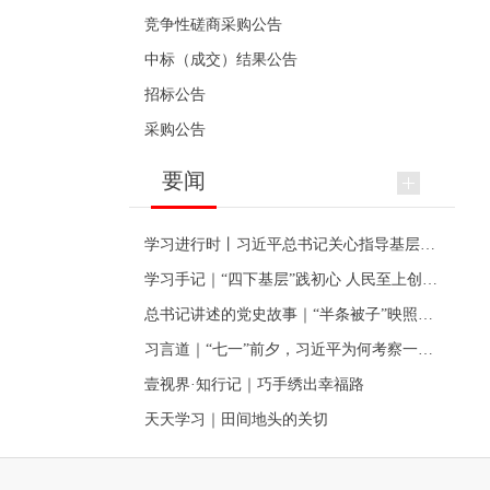
竞争性磋商采购公告
中标（成交）结果公告
招标公告
采购公告
要闻
学习进行时丨习近平总书记关心指导基层党建的故事
学习手记｜“四下基层”践初心 人民至上创伟业
总书记讲述的党史故事｜“半条被子”映照初心
习言道｜“七一”前夕，习近平为何考察一个村级党组织
壹视界·知行记｜巧手绣出幸福路
天天学习｜田间地头的关切