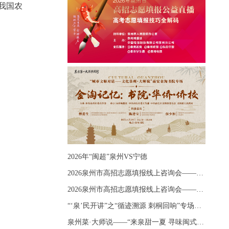
我国农
2026年“闽超”泉州VS宁德
2026泉州市高招志愿填报线上咨询会——《出分应急课堂：全流程拆解志愿填报》主题讲座
2026泉州市高招志愿填报线上咨询会——《志愿填报 答疑直播》主题讲座
“‘泉’民开讲”之“循迹溯源 刺桐回响”专场宣讲
泉州菜·大师说——“来泉甜一夏 寻味闽式鲜”上官品牌专场直播