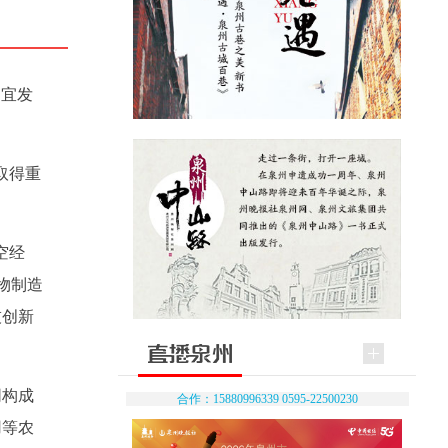
制宜发
取得重
空经
物制造
技创新
同构成
合作：15880996339 0595-22500230
用等农