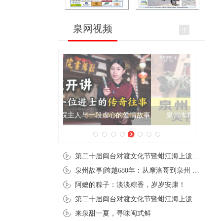
泉网视频
泉州肉粽亮相央视《新闻联播》
第二十届闽台对渡文化节暨蚶江海上泼水节在石狮蚶江启幕
泉州故事|跨越680年：从摩洛哥到泉州 丝路使者“中国行”
阿嬷的粽子：淡淡粽香，岁岁安康！
第二十届闽台对渡文化节暨蚶江海上泼水节在石狮蚶江开幕
来泉甜一夏，寻味闽式鲜