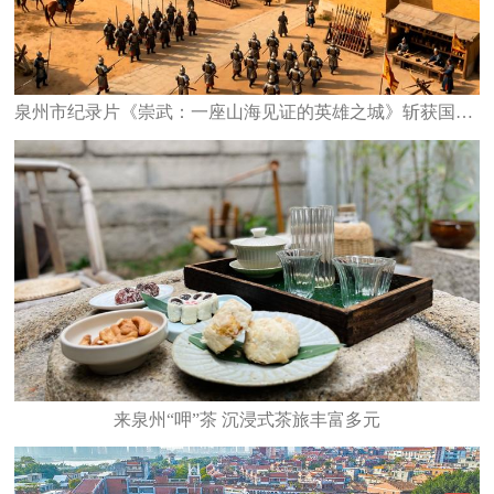
泉州市纪录片《崇武：一座山海见证的英雄之城》斩获国家级大奖
来泉州“呷”茶 沉浸式茶旅丰富多元