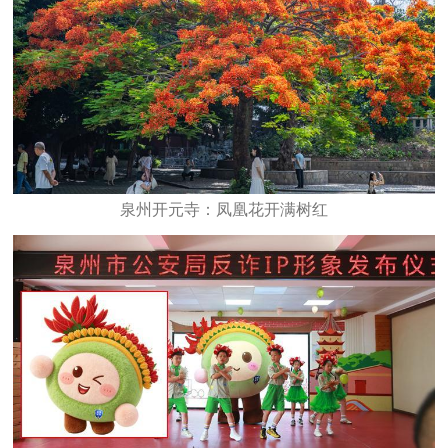
泉州开元寺：凤凰花开满树红