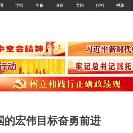
州
读报
美食
健康
文旅
报料
视频
国的宏伟目标奋勇前进