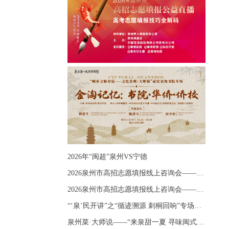
2026年“闽超”泉州VS宁德
2026泉州市高招志愿填报线上咨询会——《出分应急课堂：全流程拆解志愿填报》主题讲座
2026泉州市高招志愿填报线上咨询会——《志愿填报 答疑直播》主题讲座
“‘泉’民开讲”之“循迹溯源 刺桐回响”专场宣讲
泉州菜·大师说——“来泉甜一夏 寻味闽式鲜”上官品牌专场直播