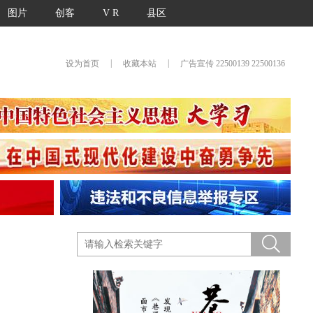
图片
创客
V R
县区
|
|
设为首页
收藏本站
广告宣传 22500139 22500136