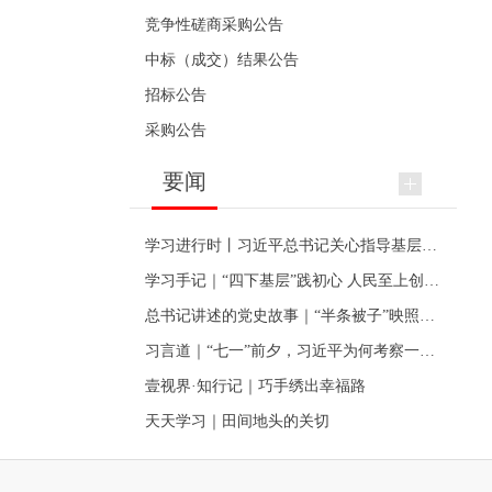
竞争性磋商采购公告
中标（成交）结果公告
招标公告
采购公告
要闻
学习进行时丨习近平总书记关心指导基层党建的故事
学习手记｜“四下基层”践初心 人民至上创伟业
总书记讲述的党史故事｜“半条被子”映照初心
习言道｜“七一”前夕，习近平为何考察一个村级党组织
壹视界·知行记｜巧手绣出幸福路
天天学习｜田间地头的关切