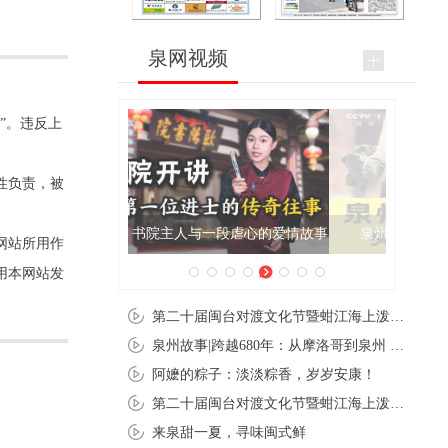
泉网视频
”。违反上
性负责，被
泉州肉粽亮相央视《新闻联播》
网站所用作
用本网站发
第二十届闽台对渡文化节暨蚶江海上泼水节在石狮蚶江启幕
泉州故事|跨越680年：从摩洛哥到泉州 丝路使者“中国行”
阿嬷的粽子：淡淡粽香，岁岁安康！
第二十届闽台对渡文化节暨蚶江海上泼水节在石狮蚶江开幕
来泉甜一夏，寻味闽式鲜