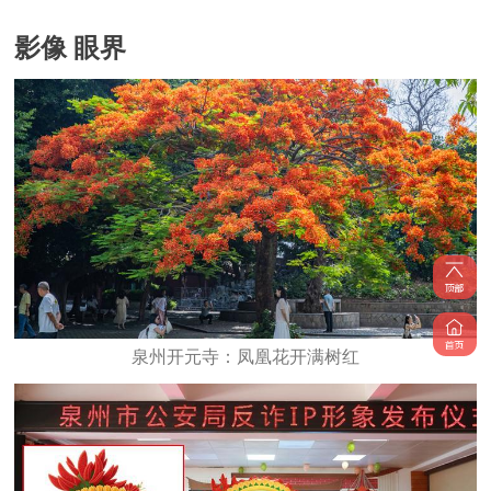
影像 眼界
泉州开元寺：凤凰花开满树红