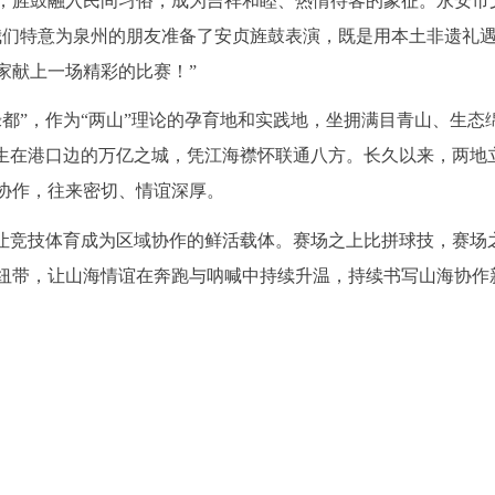
，旌鼓融入民间习俗，成为吉祥和睦、热情待客的象征。永安市
我们特意为泉州的朋友准备了安贞旌鼓表演，既是用本土非遗礼
家献上一场精彩的比赛！”
都”，作为“两山”理论的孕育地和实践地，坐拥满目青山、生态
座生在港口边的万亿之城，凭江海襟怀联通八方。长久以来，两地
协作，往来密切、情谊深厚。
，让竞技体育成为区域协作的鲜活载体。赛场之上比拼球技，赛场
纽带，让山海情谊在奔跑与呐喊中持续升温，持续书写山海协作