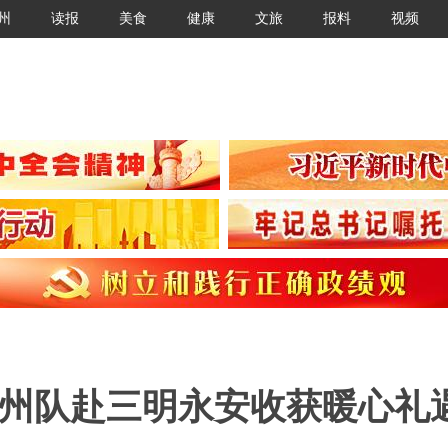
州
读报
美食
健康
文旅
报料
视频
泉州队赴三明永安收获暖心礼