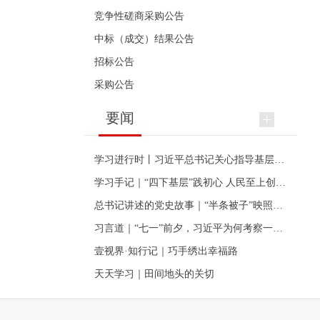
竞争性磋商采购公告
中标（成交）结果公告
招标公告
采购公告
要闻
学习进行时丨习近平总书记关心指导基层党建的故事
学习手记｜“四下基层”践初心 人民至上创伟业
总书记讲述的党史故事｜“半条被子”映照初心
习言道｜“七一”前夕，习近平为何考察一个村级党组织
壹视界·知行记｜巧手绣出幸福路
天天学习｜田间地头的关切