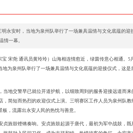
抵达三明永安时，当地为泉州队举行了一场兼具温情与文化底蕴的迎
的温情一幕。
宗宝 宋尧 通讯员黄玲玲）山海相连情愈近，绿茵传意心相通。5月
，当地为泉州队举行了一场兼具温情与文化底蕴的迎接仪式，这是
，当地交警早已就位开道护航，以细致周到的服务迎接远道而来
店，简短而热烈的欢迎仪式上演。三明赛区工作人员为泉州队教
背景板，流露出永安人民的热忱与善意。
安贞旌鼓铿锵奏响。安贞旌鼓起源于唐代，最初为军中战鼓，既