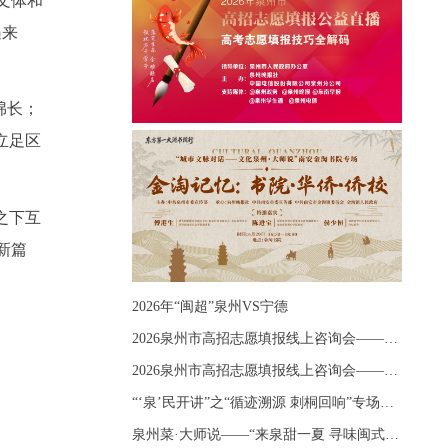
文体和
遇来
绵长；
立足区
之下互
新篇
2026年“闽超”泉州VS宁德
2026泉州市高招志愿填报线上咨询会——《出分应急课堂：全流程拆解志愿填报》主题讲座
2026泉州市高招志愿填报线上咨询会——《志愿填报 答疑直播》主题讲座
“‘泉’民开讲”之“循迹溯源 刺桐回响”专场宣讲
泉州菜·大师说——“来泉甜一夏 寻味闽式鲜”上官品牌专场直播