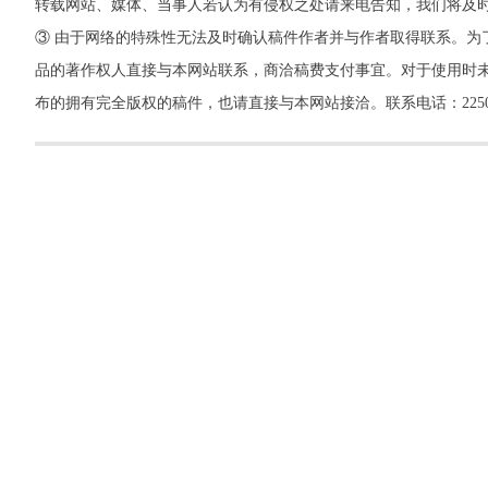
转载网站、媒体、当事人若认为有侵权之处请来电告知，我们将及
③ 由于网络的特殊性无法及时确认稿件作者并与作者取得联系。为
品的著作权人直接与本网站联系，商洽稿费支付事宜。对于使用时未
布的拥有完全版权的稿件，也请直接与本网站接洽。联系电话：22500260，