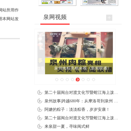
网站所用作
泉网视频
用本网站发
泉州肉粽亮相央视《新闻联播》
第二十届闽台对渡文化节暨蚶江海上泼水节在石狮蚶江启幕
泉州故事|跨越680年：从摩洛哥到泉州 丝路使者“中国行”
阿嬷的粽子：淡淡粽香，岁岁安康！
第二十届闽台对渡文化节暨蚶江海上泼水节在石狮蚶江开幕
来泉甜一夏，寻味闽式鲜