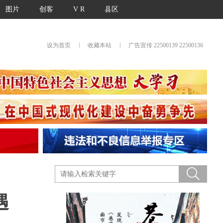
图片
创客
V R
县区
|
|
设为首页
收藏本站
广告宣传 22500139 22500136
遇