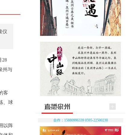
接仪
28
泉州与
的客
练、球
合作：15880996339 0595-22500230
用以阵