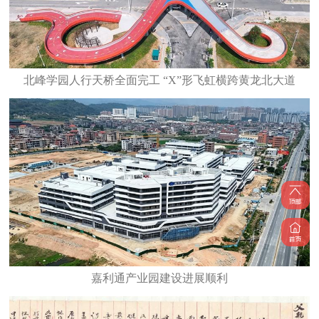
北峰学园人行天桥全面完工 “X”形飞虹横跨黄龙北大道
嘉利通产业园建设进展顺利