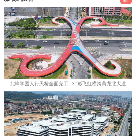
北峰学园人行天桥全面完工 “X”形飞虹横跨黄龙北大道