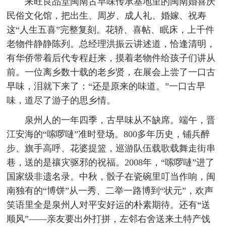
来旺良品堂闽南古早味传承基地里的闽南婚喜庆
民俗文化馆，把出生、周岁、成人礼、婚嫁、祝寿
这“人生五喜”完整复刻。花轿、喜帖、眠床，上千件
老物件静静陈列。总经理洪振云讲述道，恰逢清明，
有华侨带着后代专程赶来，摸着老物件给孩子们讲从
前。一位离乡数十载的老乡贤，在展会上尝了一口古
早味，泪就下来了：“还是原来的味道。”一口古早
味，道尽了游子的思乡情。
泉州人的一年四季，古早味从不缺席。端午，晋
江安海的“嗦啰嗹”准时登场。800多年历史，铺兵醉
步、旗手高呼、花婆提篮，巡游队伍载歌载舞走街串
巷，送的是禳灾驱邪的祝福。2008年，“嗦啰嗹”进了
国家级非遗名录。中秋，骰子在瓷碗里叮当作响，闽
南独有的“博饼”从一秀、二举一路博到“状元”，欢声
笑语里全是泉州人对平安好运的朴素期待。还有“送
顺风”——亲友要出外打拼，左邻右舍送来土特产饯