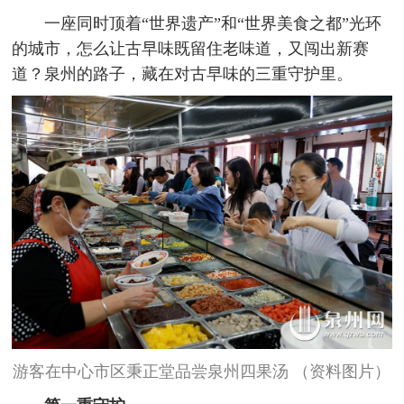
一座同时顶着“世界遗产”和“世界美食之都”光环
的城市，怎么让古早味既留住老味道，又闯出新赛
道？泉州的路子，藏在对古早味的三重守护里。
游客在中心市区秉正堂品尝泉州四果汤 （资料图片）