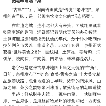
把老味道端上桌
“古早”二字，闽南语里就是“传统”“老味道”。泉
州的古早味，是一部闽南饮食文化的“活态档案”。
在世遗之城，连小吃都大有来头。面线糊里藏着
乾隆南巡的趣闻，润饼菜记着明代官员的办公智慧，
土笋冻能追溯到戚继光抗倭的年代。数十种小吃制作
技艺列入市级以上非遗名录。2025年10月，泉州正式
获授“世界美食之都”，面线糊、土笋冻、姜母鸭、润
饼菜、烧肉粽、牛肉羹、四果汤，样样都是名片。
老字号是这张古早味地图上当之无愧的“主角”。
日前，泉州发布了“食‘泉’食美·舌尖之旅”十大美食精
品旅游线路，包含地道的古早味、浓郁的南洋风、山
海之鲜、茶乡之韵等泉州味道，散落街巷的老味道被
一一串起：好成财牛肉馆，一碗牛肉羹、一块咖喱牛
排、一盘咸饭，是海丝留给泉州的味觉印记；西街亚