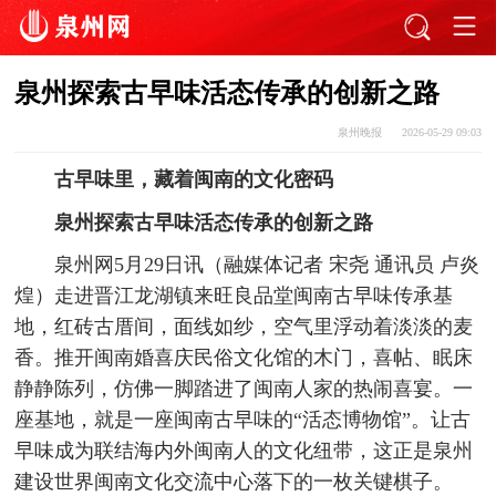
泉州探索古早味活态传承的创新之路
泉州晚报
2026-05-29 09:03
古早味里，藏着闽南的文化密码
泉州探索古早味活态传承的创新之路
泉州网5月29日讯（融媒体记者 宋尧 通讯员 卢炎
煌）走进晋江龙湖镇来旺良品堂闽南古早味传承基
地，红砖古厝间，面线如纱，空气里浮动着淡淡的麦
香。推开闽南婚喜庆民俗文化馆的木门，喜帖、眠床
静静陈列，仿佛一脚踏进了闽南人家的热闹喜宴。一
座基地，就是一座闽南古早味的“活态博物馆”。让古
早味成为联结海内外闽南人的文化纽带，这正是泉州
建设世界闽南文化交流中心落下的一枚关键棋子。