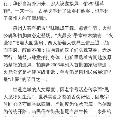
行；华侨自海外归来，乡人设宴接风，俗称“褪草
鞋”。一来一往，古早味串起了故乡和他乡，也串起
了泉州人的守望相助。
泉州人甚至把古早味跳成了舞。每逢佳节，火鼎
公婆和拍胸舞必定登场。“火鼎公”手拿枯木烟管，“火
鼎婆”摇着大圆蒲扇，两人抬着大铁鼎三进三退，颠
而不疯、醉而不痴；拍胸舞的汉子们头戴草圈、赤足
而行，随鼓点肆意拍打身体，粗犷里透着古闽越族原
始祭祀的遗风。拍胸舞2006年列入首批国家级非遗，
火鼎公婆是福建省级非遗，至今仍是泉州民俗展演里
最“出圈”的节目之一。
世遗之城的人文厚度，因老字号活态传承而“见
人见物见生活”；世界美食之都的舌尖记忆，因老字
号匠心坚守而香飘四海。当制度为传承兜底，当创新
为传统开路，当民俗在街头巷尾自然生长——泉州给