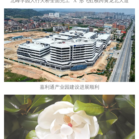
北峰学园人行天桥全面完工 “X”形飞虹横跨黄龙北大道
嘉利通产业园建设进展顺利