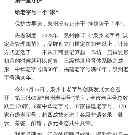
第一重守护
给老字号一个“家”
保护古早味，泉州没有止步于“挂块牌子了事”。
先看制度。2025年，泉州修订《“泉州老字号”认
定及管理规范》，品牌创立门槛定在30年以上，计算
方式更活了——不从工商登记算起，作坊、店铺雏形
初具的时候就可以起算。三级梯度培育体系随之成
形：中华老字号满50年，福建老字号满40年，泉州老
字号满30年。
今年5月15日，泉州市老字号创新发展大会召
开，第三批69家“泉州老字号”授牌，全市老字号总数
跃至170家。6家中华老字号、37家福建老字号、170
家市级老字号，超四成技艺进了各级非遗名录。餐
饮、茶瓷、酿造，多元业态共生共荣。
制度是硬的，活化的招数是软的。源和堂就是一