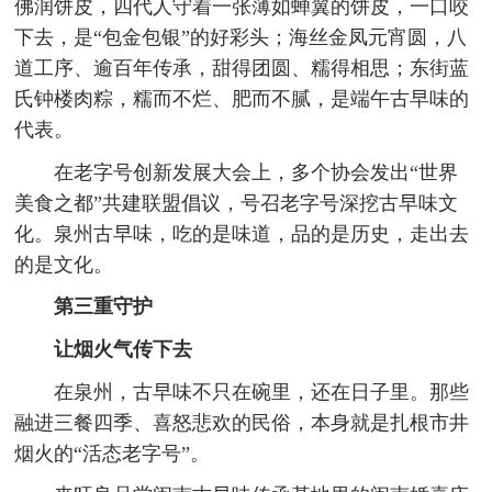
佛润饼皮，四代人守着一张薄如蝉翼的饼皮，一口咬
下去，是“包金包银”的好彩头；海丝金凤元宵圆，八
道工序、逾百年传承，甜得团圆、糯得相思；东街蓝
氏钟楼肉粽，糯而不烂、肥而不腻，是端午古早味的
代表。
在老字号创新发展大会上，多个协会发出“世界
美食之都”共建联盟倡议，号召老字号深挖古早味文
化。泉州古早味，吃的是味道，品的是历史，走出去
的是文化。
第三重守护
让烟火气传下去
在泉州，古早味不只在碗里，还在日子里。那些
融进三餐四季、喜怒悲欢的民俗，本身就是扎根市井
烟火的“活态老字号”。