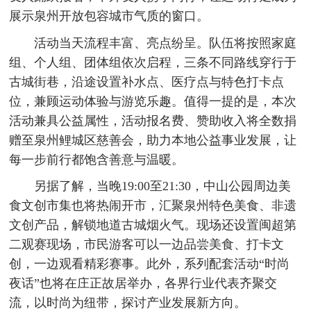
展示泉州开放包容城市气质的窗口。
活动当天流程丰富、亮点纷呈。队伍将按照家庭
组、个人组、团体组依次启程，三条不同路线穿行于
古城街巷，沿途设置补水点、医疗点与特色打卡点
位，兼顾运动体验与游览乐趣。值得一提的是，本次
活动兼具公益属性，活动报名费、赞助收入将全数捐
赠至泉州鲤城区慈善会，助力本地公益事业发展，让
每一步前行都饱含善意与温暖。
另据了解，当晚19:00至21:30，中山公园周边美
食文创市集也将热闹开市，汇聚泉州特色美食、非遗
文创产品，解锁地道古城烟火气。现场还设置闽超第
二观赛现场，市民游客可以一边品尝美食、打卡文
创，一边观看精彩赛事。此外，系列配套活动“时尚
夜话”也将在庄正故居举办，各界行业代表齐聚交
流，以时尚为纽带，探讨产业发展新方向。