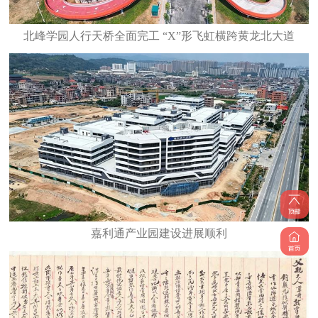
北峰学园人行天桥全面完工 “X”形飞虹横跨黄龙北大道
嘉利通产业园建设进展顺利