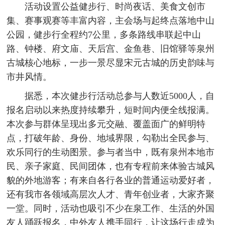
活动设置公益健步行、时尚夜话、美食文创市
集、赛事观赛等丰富内容，主会场与起终点落地中山
公园，健步行全程约7公里，多条路线串联起中山
路、钟楼、府文庙、天后宫、金鱼巷、旧馆驿等泉州
古城核心地标，一步一景尽显宋元古城的历史韵味与
市井风情。
据悉，本次健步行活动总参与人数近5000人，自
报名启动以来热度持续攀升，短时间内便全线报满。
本次参与群体呈现出多元交融、覆盖面广的鲜明特
点，打破年龄、身份、地域界限，勾勒出全民参与、
欢乐同行的生动图景。参与者当中，既有泉州本地市
民、亲子家庭、民间团体，也有专程前来体验古城风
貌的外地游客；有来自各行各业的普通运动爱好者，
还有我市各领域高层次人才、青年创业者，大家齐聚
一堂。同时，活动也吸引不少在泉工作、生活的外国
友人踊跃报名，中外友人携手同行，让这场行走成为