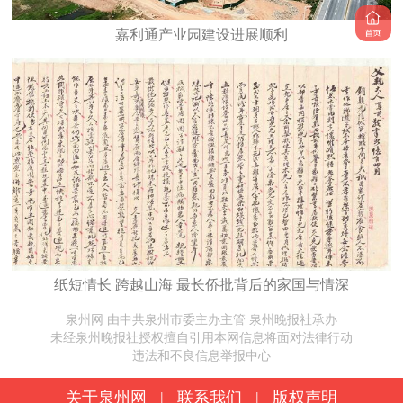
嘉利通产业园建设进展顺利
纸短情长 跨越山海 最长侨批背后的家国与情深
泉州网 由中共泉州市委主办主管 泉州晚报社承办
未经泉州晚报社授权擅自引用本网信息将面对法律行动
违法和不良信息举报中心
关于泉州网
|
联系我们
|
版权声明