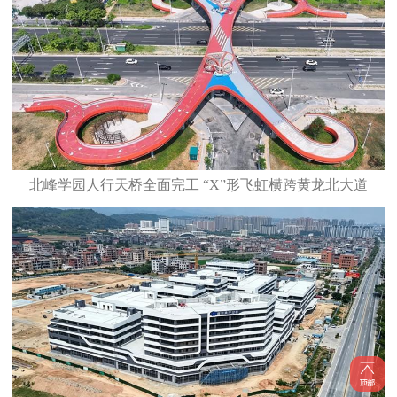
北峰学园人行天桥全面完工 “X”形飞虹横跨黄龙北大道