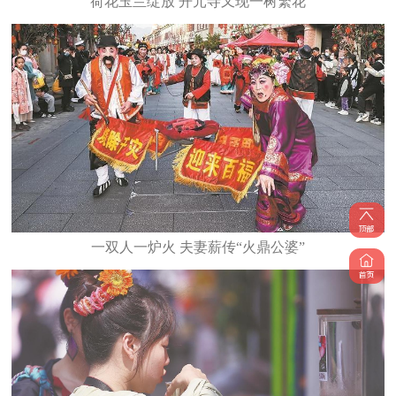
​荷花玉兰绽放 开元寺又现一树繁花
一双人一炉火 夫妻薪传“火鼎公婆”