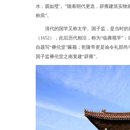
水，圆如璧’。”随着朝代更迭，辟雍建筑实物
称焉”。
清代的国学又称太学、国子监，是当时的
（1652），此后历代相沿，称为“临雍视学”
自题写“彝伦堂”匾额；乾隆帝更是谕令礼部
国子监彝伦堂之南复建“辟雍”。