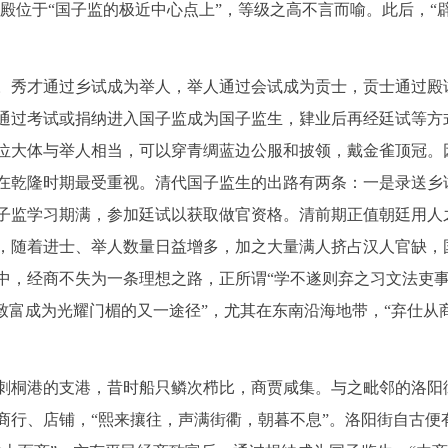
大殿位于“国子监的极近中心点上”，等级之高不言而喻。此后，“辟
。秀才通过乡试成为举人，举人通过会试成为贡士，贡士通过殿
通过考试或捐纳进入国子监成为国子监生，肄业后再经廷试等方
位大体与举人相当，可以穿青绸蓝边公服和披领，戴金雀顶冠。
在乾隆时期最受重视。清代国子监生的出路有两条：一是录送乡
子监学习期满，参加廷试以获取做官资格。清前期正值朝廷用人
，随着进士、举人数量日益增多，加之大量满人挤占汉人官缺，
中，经商不失为一条理想之路，正所谓“学不遂则弃之习文法吏
致富成为光耀门楣的又一途径”，尤其在东南沿海地带，“弃仕从商
刺桐港的支港，昔时船只鳞次栉比，商贾咸集。与之毗邻的洛阳
商行、店铺，“熙来攘往，声满街衢，朝暮不息”。洛阳街自古便