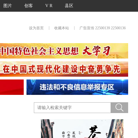
图片
创客
V R
县区
|
|
设为首页
收藏本站
广告宣传 22500139 22500136