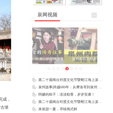
泉网视频
泉州肉粽亮相央视《新闻联播》
第二十届闽台对渡文化节暨蚶江海上泼水节在石狮蚶江启幕
泉州故事|跨越680年：从摩洛哥到泉州 丝路使者“中国行”
阿嬷的粽子：淡淡粽香，岁岁安康！
完成，
第二十届闽台对渡文化节暨蚶江海上泼水节在石狮蚶江开幕
学古堪
来泉甜一夏，寻味闽式鲜