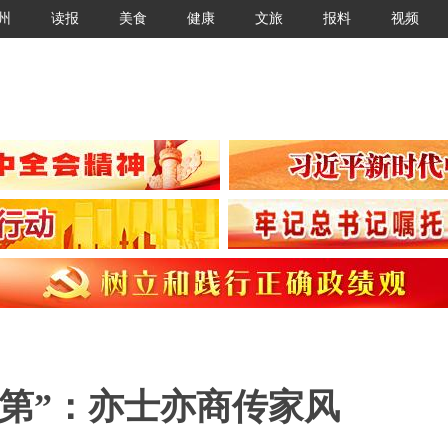
州
读报
美食
健康
文旅
报料
视频
第”：亦士亦商传家风