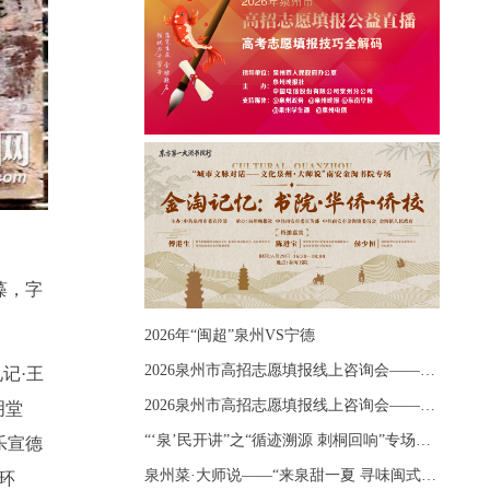
藻，字
2026年“闽超”泉州VS宁德
2026泉州市高招志愿填报线上咨询会——《出分应急课堂：全流程拆解志愿填报》主题讲座
记·王
2026泉州市高招志愿填报线上咨询会——《志愿填报 答疑直播》主题讲座
明堂
“‘泉’民开讲”之“循迹溯源 刺桐回响”专场宣讲
乐宣德
泉州菜·大师说——“来泉甜一夏 寻味闽式鲜”上官品牌专场直播
环