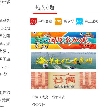
雍”遂
热点专题
试成为
刺桐史迹
展示馆
海上丝绸
式获取
因乾隆
试，即
之际，
国子监
事，不
”曾
便民资讯
街连通
中标（成交）结果公告
有浓厚
招标公告