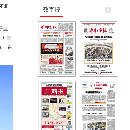
不相
数字报
子监
，并亲
制，在