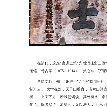
在清代，这座“雍进士第”先后涌现出三位“
邃铭，号古亭（1875—1914）；吴心熙，字邃辉
考诸文献可知，“雍进士”之“雍”指“辟雍
制》云：“大学在郊，天子曰辟雍，诸侯曰泮宫
者……上圆下方，所以朝诸侯。其外有水，名曰
化也。辟者璧也，象璧圆，又以法天，于雍水侧