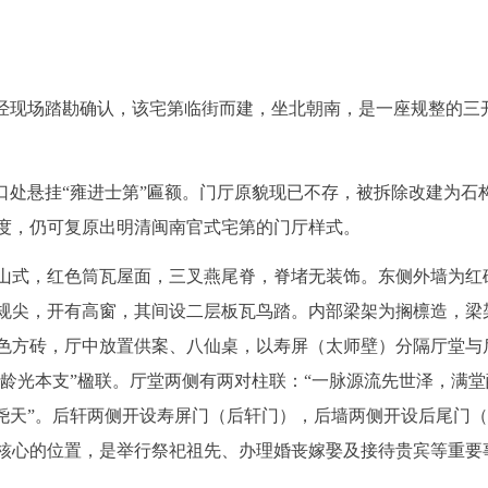
。经现场踏勘确认，该宅第临街而建，坐北朝南，是一座规整的三
口处悬挂“雍进士第”匾额。门厅原貌现已不存，被拆除改建为石
度，仍可复原出明清闽南官式宅第的门厅样式。
山式，红色筒瓦屋面，三叉燕尾脊，脊堵无装饰。东侧外墙为红
规尖，开有高窗，其间设二层板瓦鸟踏。内部梁架为搁檩造，梁
色方砖，厅中放置供案、八仙桌，以寿屏（太师壁）分隔厅堂与
千龄光本支”楹联。厅堂两侧有两对柱联：“一脉源流先世泽，满堂
戴尧天”。后轩两侧开设寿屏门（后轩门），后墙两侧开设后尾门
核心的位置，是举行祭祀祖先、办理婚丧嫁娶及接待贵宾等重要