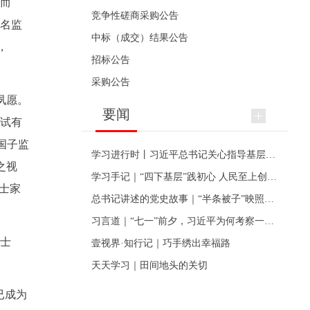
商而
竞争性磋商采购公告
乳名监
中标（成交）结果公告
，
招标公告
采购公告
夙愿。
要闻
凡试有
国子监
学习进行时丨习近平总书记关心指导基层党建的故事
之视
学习手记｜“四下基层”践初心 人民至上创伟业
士家
总书记讲述的党史故事｜“半条被子”映照初心
习言道｜“七一”前夕，习近平为何考察一个村级党组织
进士
壹视界·知行记｜巧手绣出幸福路
天天学习｜田间地头的关切
已成为