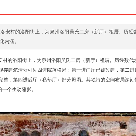
畔洛安村的洛阳街上，为泉州洛阳吴氏二房（新厅）祖厝。历经
化内涵。
洛安村的洛阳街上，为泉州洛阳吴氏二房（新厅）祖厝。历经数代
现存建筑清晰可见四进院落格局：第一进门厅已被改建，第二进
完整，第四进后厅（私塾厅）部分坍塌。其独特的空间布局深刻
化的一个生动缩影。