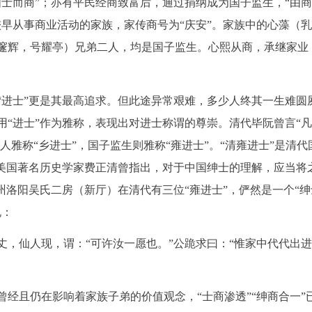
士而商”；亦有平民经商致富后，通过捐纳成为国子监生，“由
较早从事商业活动的家族，家传商号为“庆安”。家族中的心藻（
邃辉，号耀亭）兄弟二人，均是国子监生。心熙从商，承继家业
“进士”更是其最高追求。但此途异常艰难，多少人终其一生难圆
用“进士”作为雅称，表现出对进士称谓的尊崇。清代毕阮曾言“
人雅称“乡进士”，国子监生则雅称“雍进士”。“清雍进士”是清代
。美国著名历史学家费正清曾指出，对于中国绅士的理解，应当将
州洛阳吴氏二房（新厅）在清代有三位“雍进士”，俨然是一个“绅
说：
丈，仙人现，谓：“可许汝一愿也。”公跪求曰：“惟家中代代出
经且仍在影响着家族子弟的价值观念，“士商渗透”“绅商合一”