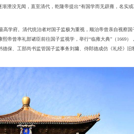
逐渐湮没无闻，直至清代，乾隆帝提出“有国学而无辟雍，名实或
最高学府。清代统治者对国子监极为重视，顺治帝曾亲自视察国
；康熙帝曾率礼部诸臣前往国子监视学，举行“临雍大典”（1669）
尚书德保、工部尚书监管国子监事务刘墉、侍郎德成仿《礼经》旧