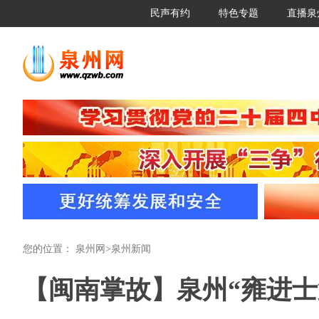
民声有约
特色专题
直播泉
您的位置：
泉州网
>
泉州新闻
【闽南掌故】泉州“雍进士