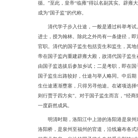
循。”至此，皇帝“临雍”得以名副其实。辟雍
成为“国子监”的代称。
清代学子步入仕途，一般是通过科举考试
进士，授为翰林。除此之外尚有一条捷径，即
官职。清代的国子监生包括贡生和监生，其地
帝在国子监内重建辟雍大殿，故清代国子监生
由国子监选拔后参加乡试；二是考职，即在国
国子监生出路较好，仕途与举人略同。中后期
生仕途逐渐壅塞，只得另寻他途。在诸项选择
则行贾于四方矣”。对于国子监生而言，“经商
一度蔚然成风。
明清时期，洛阳江中上游的洛阳港是泉州
洛阳桥，是泉州至福州的官道，沿线遍布各式