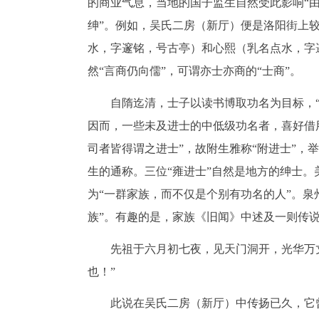
的商业气息，当地的国子监生自然受此影响“由
绅”。例如，吴氏二房（新厅）便是洛阳街上
水，字邃铭，号古亭）和心熙（乳名点水，字
然“言商仍向儒”，可谓亦士亦商的“士商”。
自隋迄清，士子以读书博取功名为目标，
因而，一些未及进士的中低级功名者，喜好借
司者皆得谓之进士”，故附生雅称“附进士”，举
生的通称。三位“雍进士”自然是地方的绅士
为“一群家族，而不仅是个别有功名的人”。泉
族”。有趣的是，家族《旧闻》中述及一则传
先祖于六月初七夜，见天门洞开，光华万
也！”
此说在吴氏二房（新厅）中传扬已久，它曾