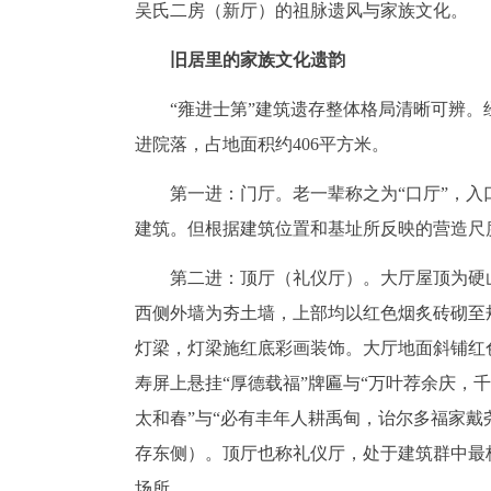
吴氏二房（新厅）的祖脉遗风与家族文化。
旧居里的家族文化遗韵
“雍进士第”建筑遗存整体格局清晰可辨
进院落，占地面积约406平方米。
第一进：门厅。老一辈称之为“口厅”，入
建筑。但根据建筑位置和基址所反映的营造尺
第二进：顶厅（礼仪厅）。大厅屋顶为硬
西侧外墙为夯土墙，上部均以红色烟炙砖砌至
灯梁，灯梁施红底彩画装饰。大厅地面斜铺红
寿屏上悬挂“厚德载福”牌匾与“万叶荐余庆，
太和春”与“必有丰年人耕禹甸，诒尔多福家
存东侧）。顶厅也称礼仪厅，处于建筑群中最
场所。