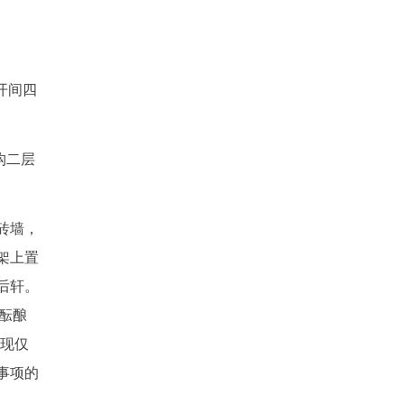
开间四
构二层
砖墙，
架上置
后轩。
酝酿
（现仅
事项的