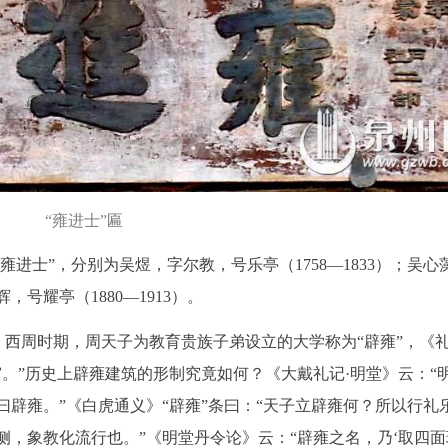
“雍进士”匾
雍进士”，分别为吴煜，字尔教，号乐亭（1758—1833）；吴心
，号耀亭（1880—1913）。
”。西周时期，周天子为教育贵族子弟设立的大学称为“辟雍”，《礼
。”历史上辟雍建筑的形制究竟如何？《大戴礼记·明堂》云：“
辟雍。”《白虎通义》“辟雍”条曰：“天子立辟雍何？所以行礼
，象教化流行也。”《明堂丹令论》云：“辟雍之名，乃‘取四面