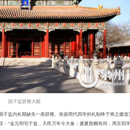
国子监辟雍大殿
国子监内长期缺失一座辟雍。依据周代四学的礼制终于将之建造
联：“金元明宅于兹，天邑万年今大备；虞夏殷阙有间，周京四