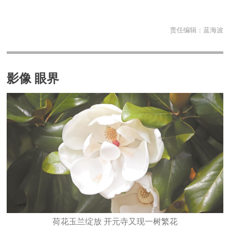
责任编辑：
蓝海波
影像 眼界
​荷花玉兰绽放 开元寺又现一树繁花