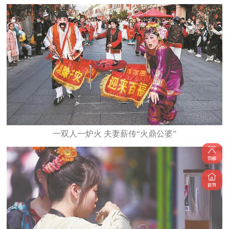
一双人一炉火 夫妻薪传“火鼎公婆”