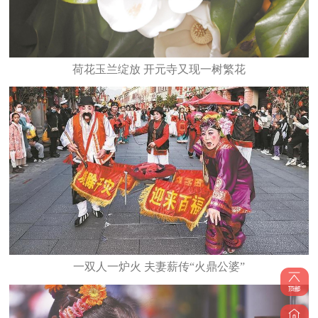
​荷花玉兰绽放 开元寺又现一树繁花
一双人一炉火 夫妻薪传“火鼎公婆”