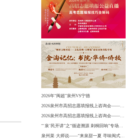
2026年“闽超”泉州VS宁德
2026泉州市高招志愿填报线上咨询会——《出分应急课堂：全流程拆解志愿填报》主题讲座
2026泉州市高招志愿填报线上咨询会——《志愿填报 答疑直播》主题讲座
“‘泉’民开讲”之“循迹溯源 刺桐回响”专场宣讲
泉州菜·大师说——“来泉甜一夏 寻味闽式鲜”上官品牌专场直播