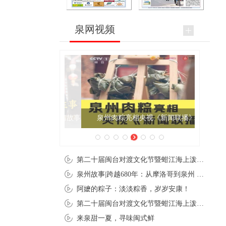
泉网视频
泉州肉粽亮相央视《新闻联播》
第二十届闽台对渡文化节暨蚶江海上泼水节在石狮蚶江启幕
泉州故事|跨越680年：从摩洛哥到泉州 丝路使者“中国行”
阿嬷的粽子：淡淡粽香，岁岁安康！
第二十届闽台对渡文化节暨蚶江海上泼水节在石狮蚶江开幕
来泉甜一夏，寻味闽式鲜