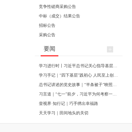
竞争性磋商采购公告
中标（成交）结果公告
招标公告
采购公告
要闻
学习进行时丨习近平总书记关心指导基层党建的故事
学习手记｜“四下基层”践初心 人民至上创伟业
总书记讲述的党史故事｜“半条被子”映照初心
习言道｜“七一”前夕，习近平为何考察一个村级党组织
壹视界·知行记｜巧手绣出幸福路
天天学习｜田间地头的关切