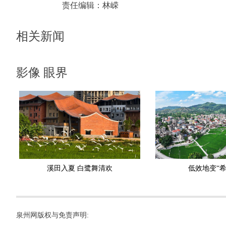
责任编辑：
林嵘
相关新闻
影像 眼界
溪田入夏 白鹭舞清欢
低效地变“希
泉州网版权与免责声明: