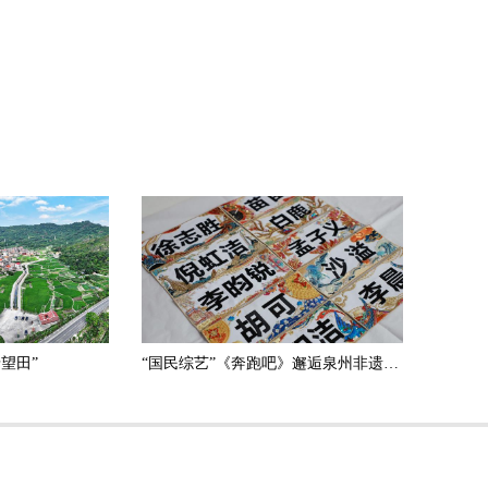
望田”
“国民综艺”《奔跑吧》邂逅泉州非遗“天团”