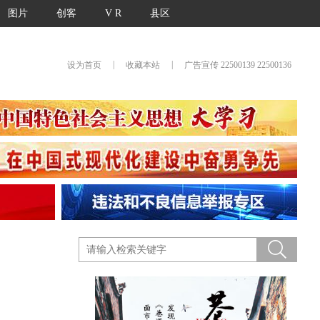
图片
创客
V R
县区
|
|
设为首页
收藏本站
广告宣传 22500139 22500136