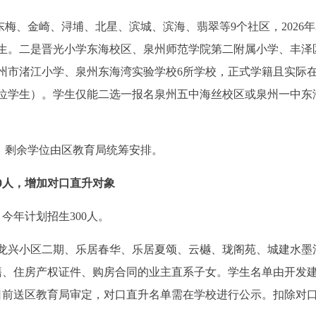
梅、金崎、浔埔、北星、滨城、滨海、翡翠等9个社区，2026年
生。二是晋光小学东海校区、泉州师范学院第二附属小学、丰泽
州市渚江小学、泉州东海湾实验学校6所学校，正式学籍且实际
位学生）。学生仅能二选一报名泉州五中海丝校区或泉州一中东
，剩余学位由区教育局统筹安排。
0人，增加对口直升对象
，今年计划招生300人。
龙兴小区二期、乐居春华、乐居夏颂、云樾、珑阁苑、城建水墨
籍、住房产权证件、购房合同的业主直系子女。学生名单由开发
5日前送区教育局审定，对口直升名单需在学校进行公示。扣除对