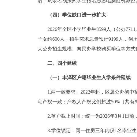
后，剩余名额按照学生报名志愿电脑随机派位
（四）学位缺口进一步扩大
2026年全区小学毕业生8599人（公办7
子女约600人，招生需求总量预计9199人，创历
大公办招生规模、向民办学校购买学位等方式
二、四个延续
（一）丰泽区户籍毕业生入学条件延续
1.两一致要求：2022年起，区属公办
宅产权一致；产权人产权比例超过50%（共有
2.落户截止时间：统一为2026年3月1
3.学位锁定：同一住房三年内仅1名毕业