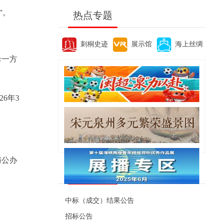
”。
热点专题
刺桐史迹
展示馆
海上丝绸
母一方
6年3
与公办
便民资讯
中标（成交）结果公告
招标公告