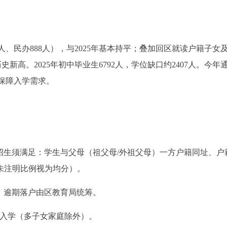
。
711人、民办888人），与2025年基本持平；叠加回区就读户籍子女
史新高。2025年初中毕业生6792人，学位缺口约2407人。今年
保障入学需求。
初中招生须满足：学生与父母（祖父母/外祖父母）一方户籍同址、户
未注明比例视为均分）。
日前，逾期落户由区教育局统筹。
生入学（多子女家庭除外）。