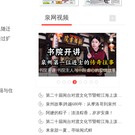
泉网视频
及随迁
通过扩
泉州肉粽亮相央视《新闻联播》
籍与住
第二十届闽台对渡文化节暨蚶江海上泼水节在石狮蚶江启幕
泉州故事|跨越680年：从摩洛哥到泉州 丝路使者“中国行”
阿嬷的粽子：淡淡粽香，岁岁安康！
第二十届闽台对渡文化节暨蚶江海上泼水节在石狮蚶江开幕
来泉甜一夏，寻味闽式鲜