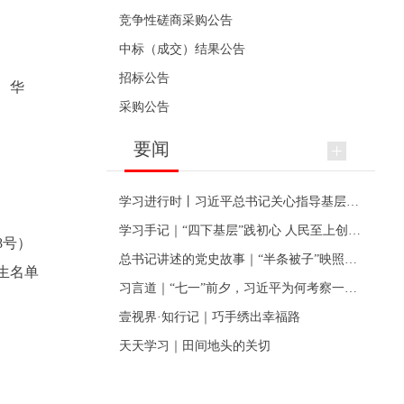
竞争性磋商采购公告
中标（成交）结果公告
招标公告
、华
采购公告
要闻
学习进行时丨习近平总书记关心指导基层党建的故事
学习手记｜“四下基层”践初心 人民至上创伟业
8号）
总书记讲述的党史故事｜“半条被子”映照初心
生名单
习言道｜“七一”前夕，习近平为何考察一个村级党组织
壹视界·知行记｜巧手绣出幸福路
天天学习｜田间地头的关切