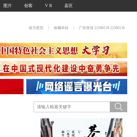
图片
创客
V R
县区
|
|
设为首页
收藏本站
广告宣传 22500139 22500136