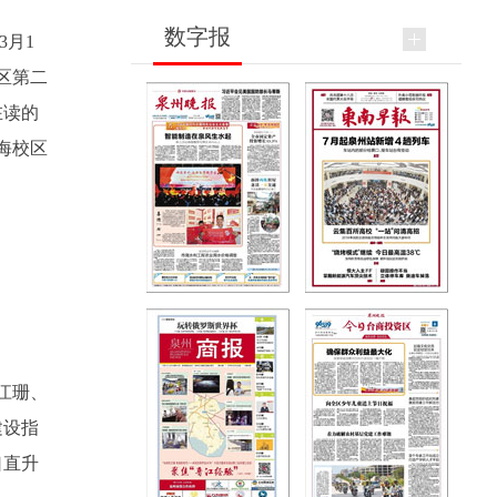
数字报
3月1
区第二
在读的
海校区
江珊、
建设指
口直升