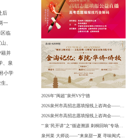
处后
两一
泽区临
宝山、
户籍并
学、泉
附小学
业生。
2026年“闽超”泉州VS宁德
2026泉州市高招志愿填报线上咨询会——《出分应急课堂：全流程拆解志愿填报》主题讲座
2026泉州市高招志愿填报线上咨询会——《志愿填报 答疑直播》主题讲座
“‘泉’民开讲”之“循迹溯源 刺桐回响”专场宣讲
泉州菜·大师说——“来泉甜一夏 寻味闽式鲜”上官品牌专场直播