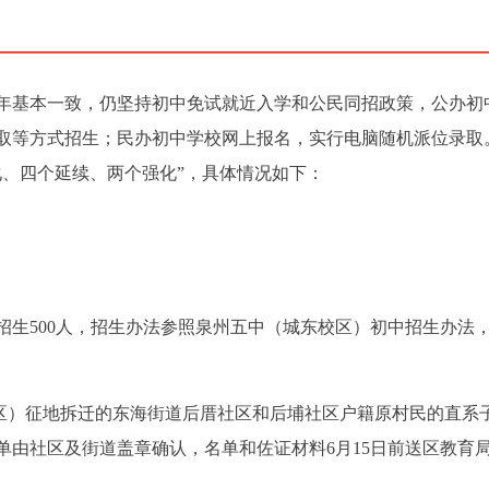
025年基本一致，仍坚持初中免试就近入学和公民同招政策，公办初
取等方式招生；民办初中学校网上报名，实行电脑随机派位录取
变化、四个延续、两个强化”，具体情况如下：
划招生500人，招生办法参照泉州五中（城东校区）初中招生办法
校区）征地拆迁的东海街道后厝社区和后埔社区户籍原村民的直系
单由社区及街道盖章确认，名单和佐证材料6月15日前送区教育