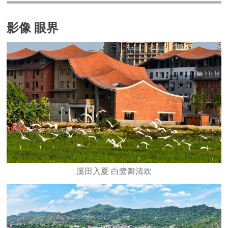
影像 眼界
溪田入夏 白鹭舞清欢