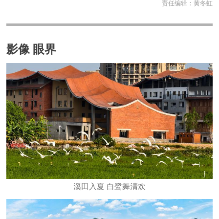
责任编辑：
黄冬虹
影像 眼界
溪田入夏 白鹭舞清欢