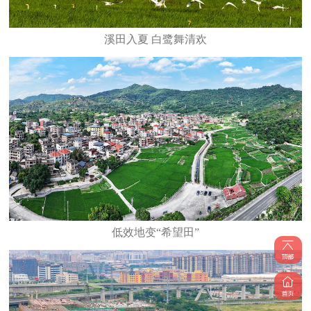
溪田入夏 白鹭舞清欢
低效地变“希望田”