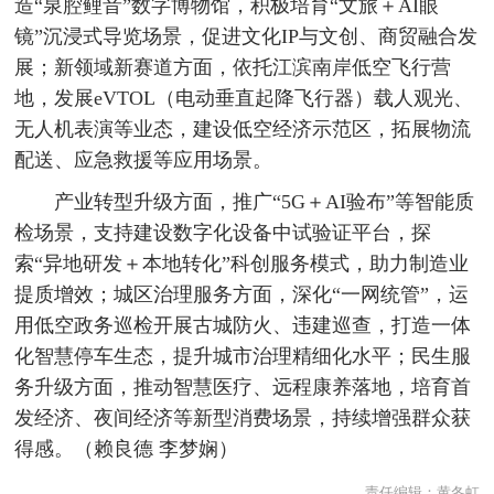
造“泉腔鲤音”数字博物馆，积极培育“文旅＋AI眼
镜”沉浸式导览场景，促进文化IP与文创、商贸融合发
展；新领域新赛道方面，依托江滨南岸低空飞行营
地，发展eVTOL（电动垂直起降飞行器）载人观光、
无人机表演等业态，建设低空经济示范区，拓展物流
配送、应急救援等应用场景。
产业转型升级方面，推广“5G＋AI验布”等智能质
检场景，支持建设数字化设备中试验证平台，探
索“异地研发＋本地转化”科创服务模式，助力制造业
提质增效；城区治理服务方面，深化“一网统管”，运
用低空政务巡检开展古城防火、违建巡查，打造一体
化智慧停车生态，提升城市治理精细化水平；民生服
务升级方面，推动智慧医疗、远程康养落地，培育首
发经济、夜间经济等新型消费场景，持续增强群众获
得感。（赖良德 李梦娴）
责任编辑：
黄冬虹