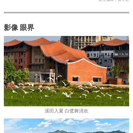
影像 眼界
溪田入夏 白鹭舞清欢