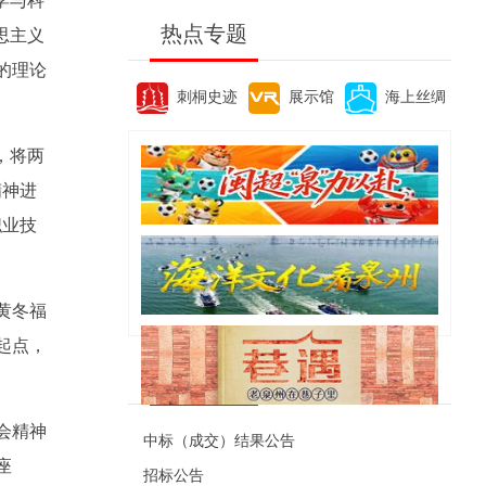
学与科
热点专题
思主义
的理论
刺桐史迹
展示馆
海上丝绸
，将两
精神进
职业技
黄冬福
起点，
便民资讯
会精神
中标（成交）结果公告
座
招标公告