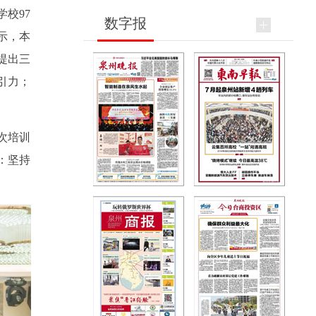
校97
数字报
示，本
提出三
引力；
次培训
：坚持