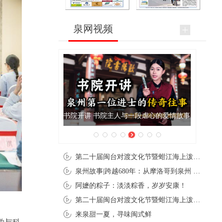
泉网视频
泉州肉粽亮相央视《新闻联播》
第二十届闽台对渡文化节暨蚶江海上泼水节在石狮蚶江启幕
泉州故事|跨越680年：从摩洛哥到泉州 丝路使者“中国行”
阿嬷的粽子：淡淡粽香，岁岁安康！
第二十届闽台对渡文化节暨蚶江海上泼水节在石狮蚶江开幕
来泉甜一夏，寻味闽式鲜