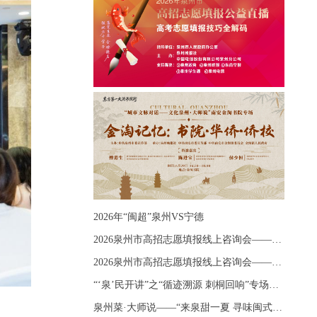
2026年“闽超”泉州VS宁德
2026泉州市高招志愿填报线上咨询会——《出分应急课堂：全流程拆解志愿填报》主题讲座
2026泉州市高招志愿填报线上咨询会——《志愿填报 答疑直播》主题讲座
“‘泉’民开讲”之“循迹溯源 刺桐回响”专场宣讲
泉州菜·大师说——“来泉甜一夏 寻味闽式鲜”上官品牌专场直播