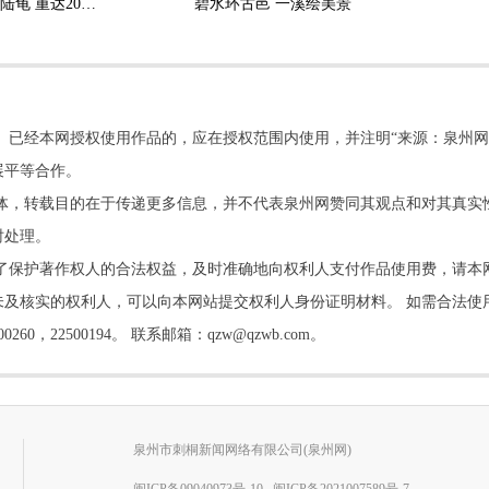
永春村民偶遇巨型外来陆龟 重达20公斤 严禁野外放生
碧水环古邑 一溪绘美景
。已经本网授权使用作品的，应在授权范围内使用，并注明“来源：泉州网
展平等合作。
他媒体，转载目的在于传递更多信息，并不代表泉州网赞同其观点和对其真实
时处理。
了保护著作权人的合法权益，及时准确地向权利人支付作品使用费，请本
及核实的权利人，可以向本网站提交权利人身份证明材料。 如需合法使
22500194。 联系邮箱：qzw@qzwb.com。
泉州市刺桐新闻网络有限公司(泉州网)
闽ICP备09040973号-10
闽ICP备2021007589号-7