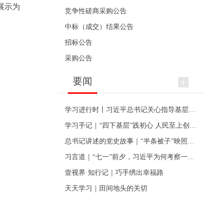
展示为
竞争性磋商采购公告
中标（成交）结果公告
招标公告
采购公告
要闻
学习进行时丨习近平总书记关心指导基层党建的故事
学习手记｜“四下基层”践初心 人民至上创伟业
总书记讲述的党史故事｜“半条被子”映照初心
习言道｜“七一”前夕，习近平为何考察一个村级党组织
壹视界·知行记｜巧手绣出幸福路
天天学习｜田间地头的关切