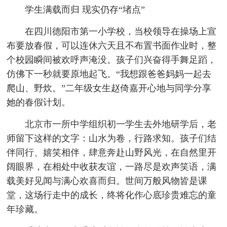
学生满载而归 现实仍存“堵点”
在四川德阳市第一小学校，当校领导在操场上宣
布要放春假，可以连休六天且不布置书面作业时，整
个校园瞬间被欢呼声淹没。孩子们兴奋得手舞足蹈，
仿佛下一秒就要原地起飞。“我想跟爸爸妈妈一起去
爬山、野炊。”二年级女生赵倚嘉开心地与同学分享
她的春假计划。
北京市一所中学组织初一学生去外地研学后，老
师留下这样的文字：山水为卷，行路求知。孩子们结
伴同行、嬉笑相伴，肆意奔赴山野风光，在自然里开
阔眼界，在相处中收获友谊，一路尽是欢声笑语，满
载美好见闻与满心欢喜而归。世间万般风物皆是课
堂，这场行走中的成长，终将化作心底珍贵难忘的童
年珍藏。