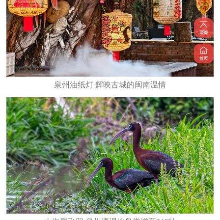
泉州油纸灯 辉映古城的闽南温情