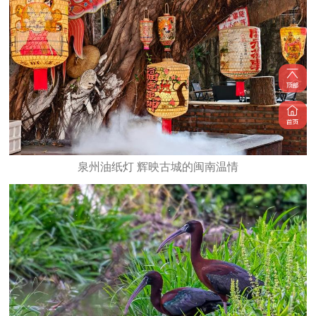
泉州油纸灯 辉映古城的闽南温情