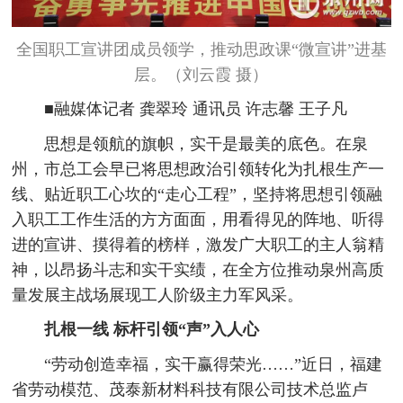
全国职工宣讲团成员领学，推动思政课“微宣讲”进基
层。（刘云霞 摄）
■融媒体记者 龚翠玲 通讯员 许志馨 王子凡
思想是领航的旗帜，实干是最美的底色。在泉
州，市总工会早已将思想政治引领转化为扎根生产一
线、贴近职工心坎的“走心工程”，坚持将思想引领融
入职工工作生活的方方面面，用看得见的阵地、听得
进的宣讲、摸得着的榜样，激发广大职工的主人翁精
神，以昂扬斗志和实干实绩，在全方位推动泉州高质
量发展主战场展现工人阶级主力军风采。
扎根一线 标杆引领“声”入人心
“劳动创造幸福，实干赢得荣光……”近日，福建
省劳动模范、茂泰新材料科技有限公司技术总监卢