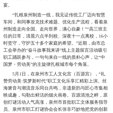
宴。
“扎根泉州制造一线，我见证传统工厂迈向智慧
车间，和同事攻克技术难题、优化生产流程，看着泉
州制造走向全国、走向世界，满心自豪！”“高三班主
任的日常，清晨六点半到校、深夜十一点离校，16小
时坚守，守护五十多个家庭的希望。”近期，由市总
工会举办的“奋斗故事我来讲”线上主题留言活动吸引
职工踊跃参与，一句句来自一线的质朴心声，让“中
国梦・劳动美”的主旋律扎根城市每个角落。
5月1日，在泉州市工人文化宫（百源宫），“礼
赞劳动美·筑梦新时代”职工文化乐享汇精彩上演。丝
海箫音与潮流音乐同台共鸣，非遗新韵与匠心市集相
映成趣，勾勒出鲜活的烟火画卷。百源清池之畔，原
创灯谜活动人气高涨，泉州市首批职工文体服务指导
员、泉州市职工灯谜协会会长张非巧妙地把党的创新