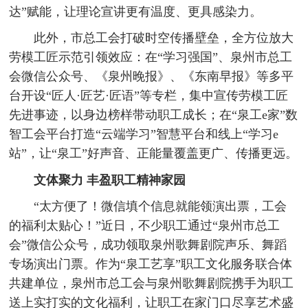
达”赋能，让理论宣讲更有温度、更具感染力。
此外，市总工会打破时空传播壁垒，全方位放大
劳模工匠示范引领效应：在“学习强国”、泉州市总工
会微信公众号、《泉州晚报》、《东南早报》等多平
台开设“匠人·匠艺·匠语”等专栏，集中宣传劳模工匠
先进事迹，以身边榜样带动职工成长；在“泉工e家”数
智工会平台打造“云端学习”智慧平台和线上“学习e
站”，让“泉工”好声音、正能量覆盖更广、传播更远。
文体聚力 丰盈职工精神家园
“太方便了！微信填个信息就能领演出票，工会
的福利太贴心！”近日，不少职工通过“泉州市总工
会”微信公众号，成功领取泉州歌舞剧院声乐、舞蹈
专场演出门票。作为“泉工艺享”职工文化服务联合体
共建单位，泉州市总工会与泉州歌舞剧院携手为职工
送上实打实的文化福利，让职工在家门口尽享艺术盛