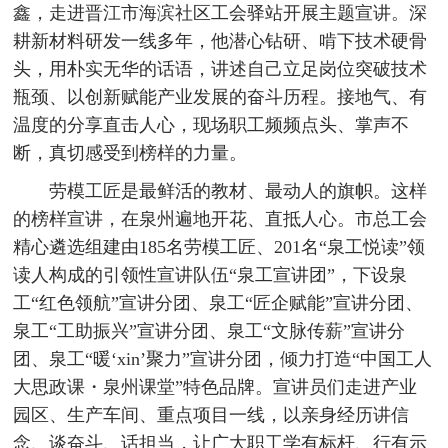
鑫，走进晋江市海滨社区工会驿站开展主题宣讲。深
耕新材料研发一线多年，他潜心钻研、啃下技术硬骨
头，用朴实无华的话语，讲述自己立足岗位突破技术
瓶颈、以创新赋能产业发展的奋斗历程。接地气、有
温度的分享直击人心，现场职工频频点头、掌声不
断，真切感受到榜样的力量。
劳模工匠是最鲜活的教材、最动人的旗帜。这样
的榜样宣讲，在泉州遍地开花、直抵人心。市总工会
精心遴选组建由185名劳模工匠、201名“泉工悦读”领
读人构成的引领性宣讲队伍“泉工宣讲团”，下设泉
工“红色领航”宣讲分团、泉工“匠企赋能”宣讲分团、
泉工“工助振兴”宣讲分团、泉工“文脉传薪”宣讲分
团、泉工“暖‘xin’聚力”宣讲分团，倾力打造“中国工人
大思政课・泉州课堂”特色品牌。宣讲员们走进产业
园区、生产车间、重点项目一线，以亲身经历讲信
念、谈奋斗、话担当，让广大职工学有标杆、行有示