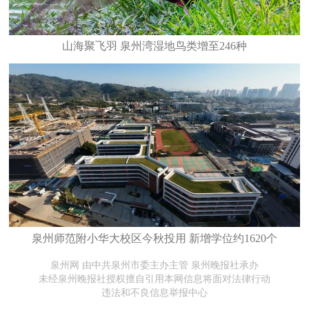
山海聚飞羽 泉州湾湿地鸟类增至246种
泉州师范附小华大校区今秋投用 新增学位约1620个
泉州网 由中共泉州市委主办主管 泉州晚报社承办
未经泉州晚报社授权擅自引用本网信息将面对法律行动
违法和不良信息举报中心