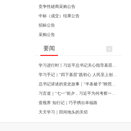
竞争性磋商采购公告
中标（成交）结果公告
招标公告
采购公告
要闻
学习进行时丨习近平总书记关心指导基层党建的故事
学习手记｜“四下基层”践初心 人民至上创伟业
总书记讲述的党史故事｜“半条被子”映照初心
习言道｜“七一”前夕，习近平为何考察一个村级党组织
壹视界·知行记｜巧手绣出幸福路
天天学习｜田间地头的关切