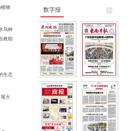
动植物
数字报
水鸟种
合救助
的生态
万尾大