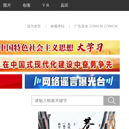
图片
创客
V R
县区
|
|
设为首页
收藏本站
广告宣传 22500139 22500136