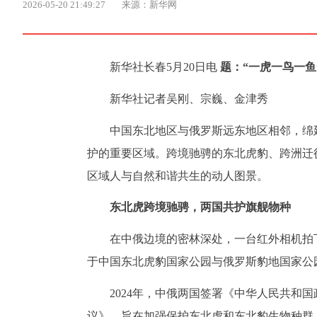
2026-05-20 21:49:27
来源：新华网
新华社长春5月20日电
题：“一虎一鸟一鱼
新华社记者吴刚、宗巍、金津秀
中国东北地区与俄罗斯远东地区相邻，绵
护的重要区域。跨境驰骋的东北虎豹、跨洲迁
区域人与自然和谐共生的动人图景。
东北虎跨境驰骋，两国共护旗舰物种
在中俄边境的密林深处，一台红外相机拍
于中国东北虎豹国家公园与俄罗斯豹地国家公
2024年，中俄两国签署《中华人民共和
议》，旨在加强保护东北虎和东北豹生物种群