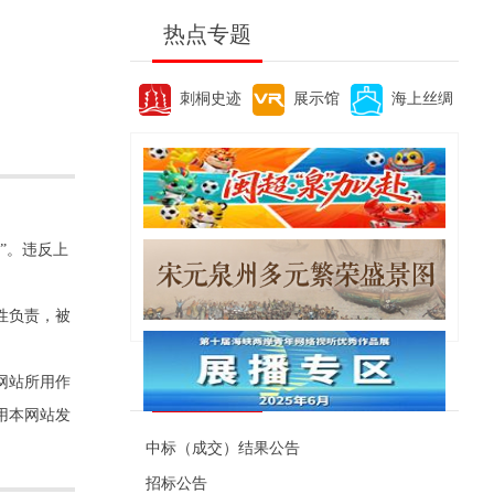
热点专题
刺桐史迹
展示馆
海上丝绸
”。违反上
性负责，被
便民资讯
网站所用作
用本网站发
中标（成交）结果公告
招标公告