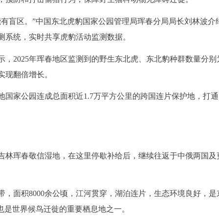
能有盲区。”中国东北虎豹国家公园管理局珲春分局局长刘林波介
测系统，实时共享虎豹活动监测数据。
，2025年珲春地区监测到的野生东北虎、东北豹种群数量分别为
均实现翻倍增长。
地国家公园连成总面积近1.7万平方公里的跨国连片保护地，打
吉林珲春敬信湿地，在这里停歇补给后，继续往返于中俄两国及
，面积8000余公顷，江河贯穿，湖泊连片，生态环境良好，是
，也是世界候鸟迁徙的重要栖息地之一。