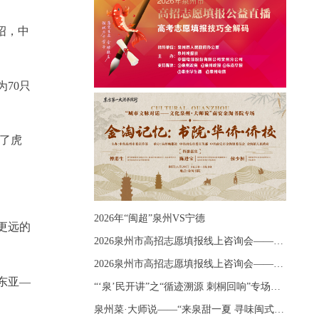
绍，中
70只
通了虎
2026年“闽超”泉州VS宁德
更远的
2026泉州市高招志愿填报线上咨询会——《出分应急课堂：全流程拆解志愿填报》主题讲座
2026泉州市高招志愿填报线上咨询会——《志愿填报 答疑直播》主题讲座
东亚—
“‘泉’民开讲”之“循迹溯源 刺桐回响”专场宣讲
泉州菜·大师说——“来泉甜一夏 寻味闽式鲜”上官品牌专场直播