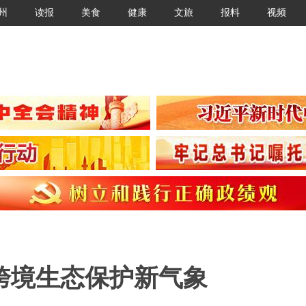
州
读报
美食
健康
文旅
报料
视频
跨境生态保护新气象