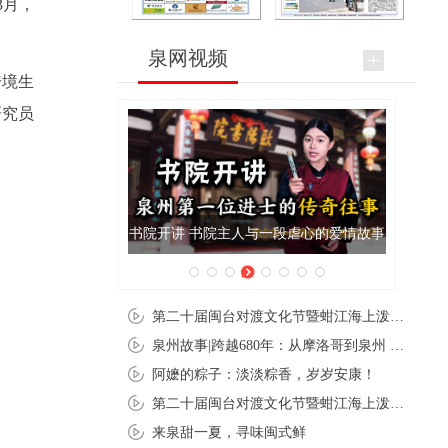
3月，
泉网视频
跨境生
研究员
书院主人与一段虐心的爱情故事
泉州肉粽亮相央视《新闻联播》
第二十届闽台对渡文化节暨蚶江海上泼水节在石狮蚶江启幕
泉州故事|跨越680年：从摩洛哥到泉州 丝路使者“中国行”
阿嬷的粽子：淡淡粽香，岁岁安康！
第二十届闽台对渡文化节暨蚶江海上泼水节在石狮蚶江开幕
来泉甜一夏，寻味闽式鲜