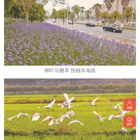
柳叶马鞭草 扮靓丰海路