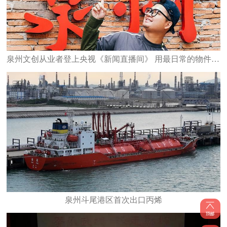
泉州文创从业者登上央视《新闻直播间》 用最日常的物件 承载最深的乡愁
泉州斗尾港区首次出口丙烯