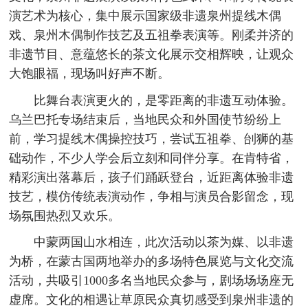
演艺术为核心，集中展示国家级非遗泉州提线木偶
戏、泉州木偶制作技艺及五祖拳表演等。刚柔并济的
非遗节目、意蕴悠长的茶文化展示交相辉映，让观众
大饱眼福，现场叫好声不断。
比舞台表演更火的，是零距离的非遗互动体验。
乌兰巴托专场结束后，当地民众和外国使节纷纷上
前，学习提线木偶操控技巧，尝试五祖拳、刣狮的基
础动作，不少人学会后立刻和同伴分享。在肯特省，
精彩演出落幕后，孩子们踊跃登台，近距离体验非遗
技艺，模仿传统表演动作，争相与演员合影留念，现
场氛围热烈又欢乐。
中蒙两国山水相连，此次活动以茶为媒、以非遗
为桥，在蒙古国两地举办的多场特色展览与文化交流
活动，共吸引1000多名当地民众参与，剧场场场座无
虚席。文化的相遇让草原民众真切感受到泉州非遗的