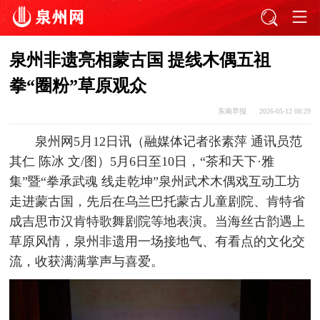
泉州非遗亮相蒙古国 提线木偶五祖
拳“圈粉”草原观众
东南早报
2026-05-12 08:29
泉州网5月12日讯（融媒体记者张素萍 通讯员范
其仁 陈冰 文/图）5月6日至10日，“茶和天下·雅
集”暨“拳承武魂 线走乾坤”泉州武术木偶戏互动工坊
走进蒙古国，先后在乌兰巴托蒙古儿童剧院、肯特省
成吉思市汉肯特歌舞剧院等地表演。当海丝古韵遇上
草原风情，泉州非遗用一场接地气、有看点的文化交
流，收获满满掌声与喜爱。